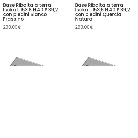
Base Ribalta a terra
Base Ribalta a terra
Isoka L.153,6 H.40 P.39,2
Isoka L.153,6 H.40 P.39,2
con piedini Bianco
con piedini Quercia
Frassino
Natura
288,00
€
288,00
€
Pensile Vasistas Isoka
Pensile Vasistas Isoka
L.153,6 H.40 P.39,2 Noce
L.153,6 H.40 P.39,2 Bianco
Frassino
284,00
€
284,00
€