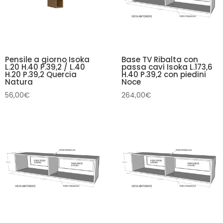
Pensile a giorno Isoka
Base TV Ribalta con
L.20 H.40 P.39,2 / L.40
passa cavi Isoka L.173,6
H.20 P.39,2 Quercia
H.40 P.39,2 con piedini
Natura
Noce
56,00
€
264,00
€