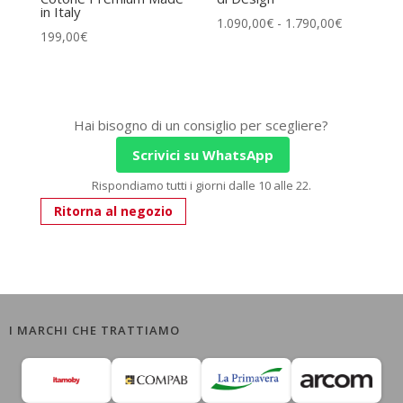
in Italy
Fascia
1.090,00
€
-
1.790,00
€
199,00
€
di
prezzo:
da
1.090,00€
Hai bisogno di un consiglio per scegliere?
a
Scrivici su WhatsApp
1.790,00€
Rispondiamo tutti i giorni dalle 10 alle 22.
Ritorna al negozio
I MARCHI CHE TRATTIAMO