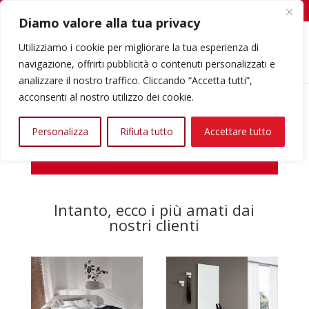
347/0737304 | Tutti i giorni dalle 10.00 alle 22.00
info@interno77.it
Diamo valore alla tua privacy
roducts
earch
Utilizziamo i cookie per migliorare la tua esperienza di
navigazione, offrirti pubblicità o contenuti personalizzati e
analizzare il nostro traffico. Cliccando “Accetta tutti”,
acconsenti al nostro utilizzo dei cookie.
Personalizza
Rifiuta tutto
Accettare tutto
Il tuo carrello è vuoto.
Intanto, ecco i più amati dai
nostri clienti