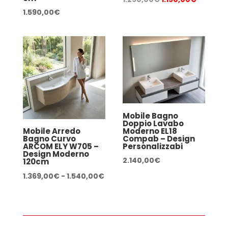
prezzo
prezzo
1.590,00
€
originale
attuale
era:
è:
1.290,00€.
1.190,00
Mobile Bagno
Doppio Lavabo
Moderno EL18
Mobile Arredo
Compab – Design
Bagno Curvo
Personalizzabi
ARCOM ELY W705 –
Design Moderno
2.140,00
€
120cm
Fascia
1.369,00
€
-
1.540,00
€
di
prezzo:
da