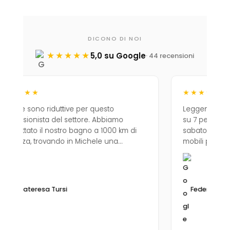
DICONO DI NOI
★★★★★
5,0 su Google
· 44 recensioni
★★★★★
duttive per questo
Leggendo sul sito la disponibil
del settore. Abbiamo
su 7 pensavo fosse una bufal
ostro bagno a 1000 km di
sabato sera e domenica ho a
ndo in Michele una
mobili per 2 miei bagni a un 
professionale quanto
veramente competitivo. E ho
iglio assolutamente
che anche la qualità è di alto 
ursi
Federico Zanzottera