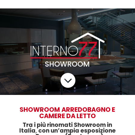
1.369,00€
a
1.540,00€
SHOWROOM

SHOWROOM
ARREDOBAGNO E
CAMERE DA LETTO
Tra i più rinomati Showroom in
Italia
,
con un’ampia esposizione