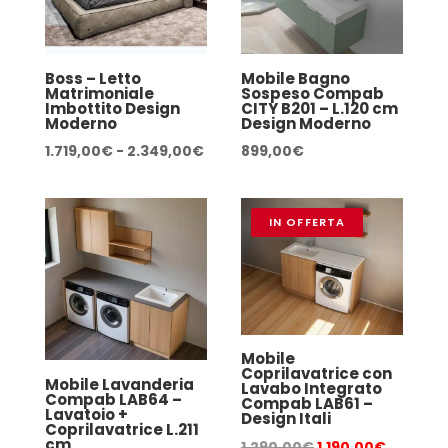
Boss – Letto
Mobile Bagno
Matrimoniale
Sospeso Compab
Imbottito Design
CITY B201 – L.120 cm
Moderno
Design Moderno
Fascia
1.719,00
€
-
2.349,00
€
899,00
€
di
prezzo:
IN OFFERTA
da
1.719,00€
a
2.349,00€
Mobile
Coprilavatrice con
Mobile Lavanderia
Lavabo Integrato
Compab LAB64 –
Compab LAB61 –
Lavatoio +
Design Itali
Coprilavatrice L.211
cm
Il
Il
1.290,00
€
1.190,00
€