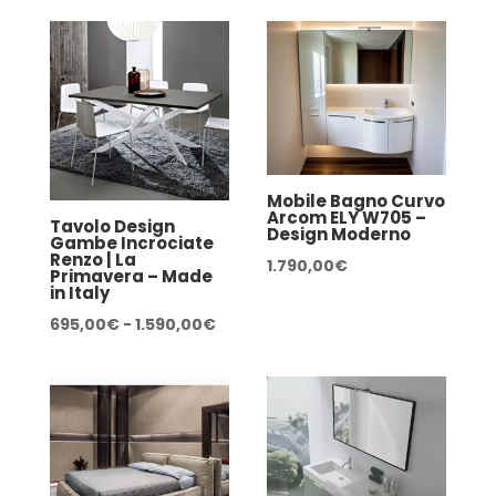
prezzo:
prezzo
da
da
1.090,00€
1.149,
a
a
1.790,00€
1.390,
Mobile Bagno Curvo
Arcom ELY W705 –
Tavolo Design
Design Moderno
Gambe Incrociate
Renzo | La
1.790,00
€
Primavera – Made
in Italy
Fascia
695,00
€
-
1.590,00
€
di
prezzo:
da
695,00€
a
1.590,00€