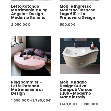
Letto Rotondo
Mobile Ingresso
Matrimoniale Ring
Moderno Sospeso
Angolo – Design
Lego 601 – La
Moderno Italiano
Primavera Design
2.080,00
€
500,00
€
Ring Sommier –
Mobile Bagno
Letto Rotondo
Design Curvo
Matrimoniale di
Compab Versus
Design
L.106 – Moderno
Made in Italy
Fascia
1.090,00
€
-
1.790,00
€
Fascia
1.149,00
€
-
1.390,00
€
di
di