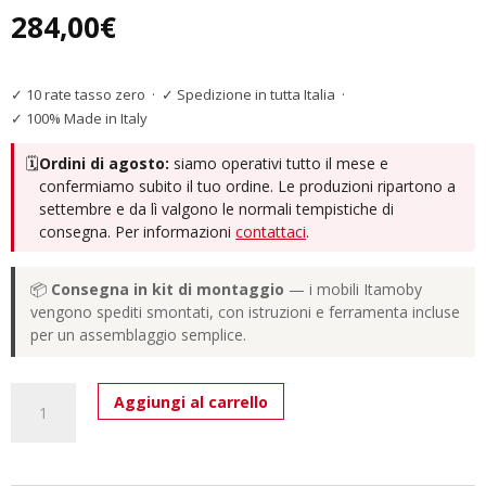
284,00
€
✓ 10 rate tasso zero
·
✓ Spedizione in tutta Italia
·
✓ 100% Made in Italy
🗓️
Ordini di agosto:
siamo operativi tutto il mese e
confermiamo subito il tuo ordine. Le produzioni ripartono a
settembre e da lì valgono le normali tempistiche di
consegna. Per informazioni
contattaci
.
📦
Consegna in kit di montaggio
— i mobili Itamoby
vengono spediti smontati, con istruzioni e ferramenta incluse
per un assemblaggio semplice.
Pensile
Aggiungi al carrello
verticale
Isoka
L.40