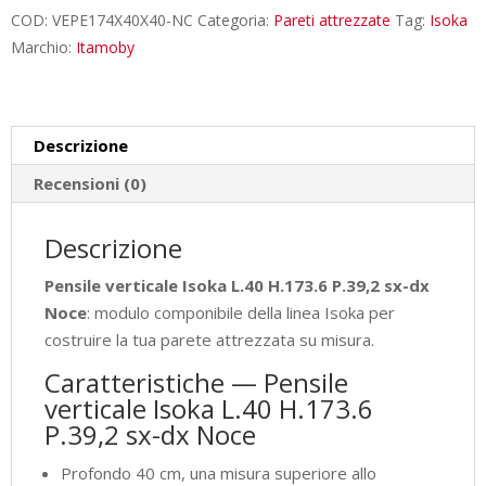
H.173.6
COD:
VEPE174X40X40-NC
Categoria:
Pareti attrezzate
Tag:
Isoka
P.39,2
Marchio:
Itamoby
sx-
dx
Noce
Descrizione
quantità
Recensioni (0)
Descrizione
Pensile verticale Isoka L.40 H.173.6 P.39,2 sx-dx
Noce
: modulo componibile della linea Isoka per
costruire la tua parete attrezzata su misura.
Caratteristiche — Pensile
verticale Isoka L.40 H.173.6
P.39,2 sx-dx Noce
Profondo 40 cm, una misura superiore allo