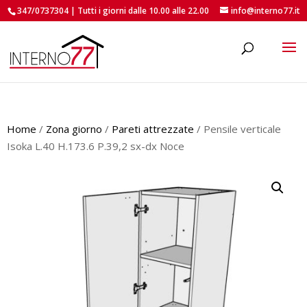
347/0737304 | Tutti i giorni dalle 10.00 alle 22.00
info@interno77.it
roducts
earch
Home
/
Zona giorno
/
Pareti attrezzate
/ Pensile verticale
Isoka L.40 H.173.6 P.39,2 sx-dx Noce