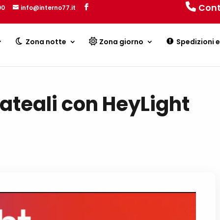
Cont
00
info@interno77.it
Products
search
Zona notte
Zona giorno
Spedizioni 
teali con HeyLight