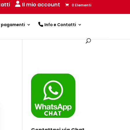
atti
Il mio account
0 Elementi
e pagamenti
Info e Contatti
Contattaci via Chat