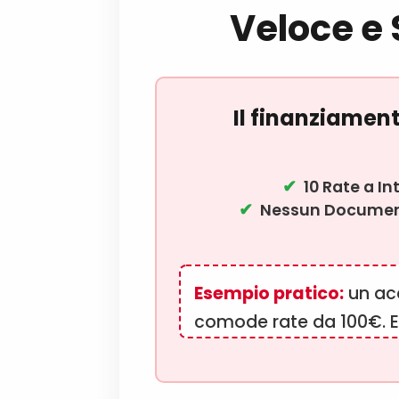
Veloce e 
Il finanziamen
10 Rate a In
Nessun Document
Esempio pratico:
un acq
comode rate da 100€. E