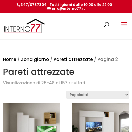
347/0737304 | Tutti i giorni dalle 10.00 alle 22.00
info@interno77.it
Products
search
Home
/
Zona giorno
/
Pareti attrezzate
/ Pagina 2
Pareti attrezzate
Popolarità
Visualizzazione di 25-48 di 157 risultati