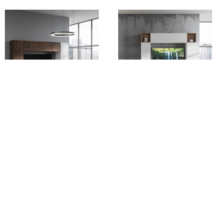
Composizione parete
Composizione parete
soggiorno Isoka A06
soggiorno Isoka A05
L.254 H.173,6 P.39,2
L.254 H.200 P.39,2
1.104,00
€
1.270,00
€