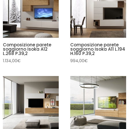
Composizione parete
Composizione parete
soggiorno Isoka A12
soggiorno Isoka A11 L.194
L.268 P.39,2
H.160 P.39,2
1.134,00
€
994,00
€