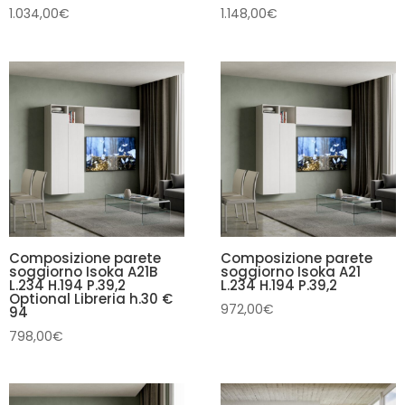
1.034,00
€
1.148,00
€
Composizione parete
Composizione parete
soggiorno Isoka A21B
soggiorno Isoka A21
L.234 H.194 P.39,2
L.234 H.194 P.39,2
Optional Libreria h.30 €
972,00
€
94
798,00
€