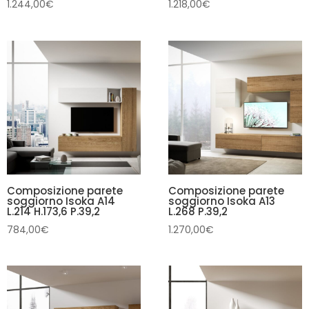
1.244,00
€
1.218,00
€
Composizione parete
Composizione parete
soggiorno Isoka A14
soggiorno Isoka A13
L.214 H.173,6 P.39,2
L.268 P.39,2
784,00
€
1.270,00
€