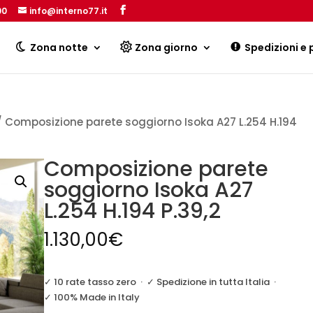
00
info@interno77.it
Products
search
Zona notte
Zona giorno
Spedizioni e
 Composizione parete soggiorno Isoka A27 L.254 H.194
Composizione parete
soggiorno Isoka A27
L.254 H.194 P.39,2
1.130,00
€
✓ 10 rate tasso zero
·
✓ Spedizione in tutta Italia
·
✓ 100% Made in Italy