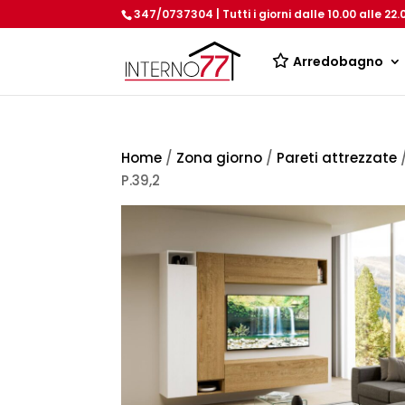
347/0737304 | Tutti i giorni dalle 10.00 alle 22.
Arredobagno
Home
/
Zona giorno
/
Pareti attrezzate
/
P.39,2