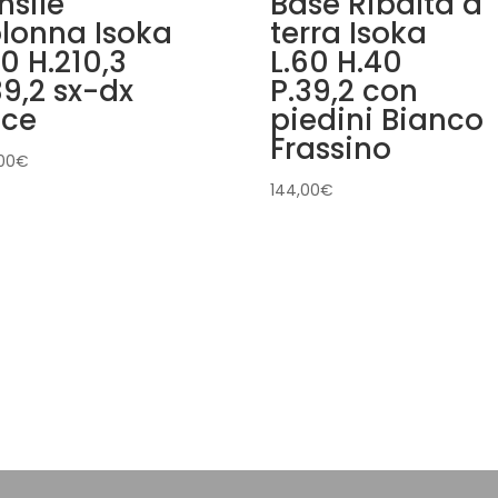
nsile
Base Ribalta a
lonna Isoka
terra Isoka
60 H.210,3
L.60 H.40
39,2 sx-dx
P.39,2 con
ce
piedini Bianco
Frassino
00
€
144,00
€