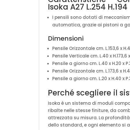
Isoka A27 L.254 H.194 
I pensili sono dotati di meccanism
automatica, grazie ai pistoni a ga
Dimensioni
Pensile Orizzontale cm. L.153,6 x H.4
Pensile Verticale cm. L.40 x H.173,6 x
Pensile a giorno cm. L.40 x H.20 x P.
Pensile Orizzontale cm. L.173,6 x H.4
Pensile a giorno cm. L.20 x H.40 x P.
Perché scegliere il s
Isoka è un sistema di moduli componib
ribalte nelle stesse finiture, da com
attrezzata su misura. La profondit
dello standard, e ogni elemento si 