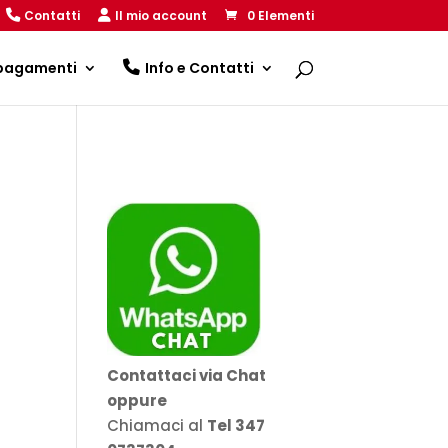
Contatti
Il mio account
0 Elementi
 pagamenti
Info e Contatti
Contattaci via Chat
oppure
Chiamaci al
Tel 347