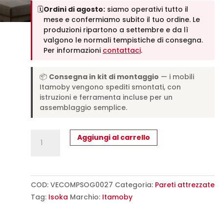
🗓️
Ordini di agosto:
siamo operativi tutto il
mese e confermiamo subito il tuo ordine. Le
produzioni ripartono a settembre e da lì
valgono le normali tempistiche di consegna.
Per informazioni
contattaci
.
📦
Consegna in kit di montaggio
— i mobili
Itamoby vengono spediti smontati, con
istruzioni e ferramenta incluse per un
assemblaggio semplice.
Composizione
Aggiungi al carrello
parete
soggiorno
Isoka
A27
COD:
VECOMPSOG0027
Categoria:
Pareti attrezzate
L.254
Tag:
Isoka
Marchio:
Itamoby
H.194