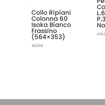
Pe
Co
Collo Ripiani
L.
Colonna 60
P.
Isoka Bianco
No
Frassino
434,
(564×353)
46,00
€