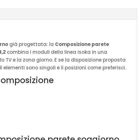
P.39,2
quantità
orno
già progettata: la
Composizione parete
9,2
combina i moduli della linea Isoka in una
o TV e la zona giorno. E se la disposizione proposta
 elementi sono singoli e li posizioni come preferisci.
composizione
omposizione parete soggiorno