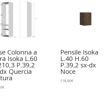
se Colonna a
Pensile Isoka
ra Isoka L.60
L.40 H.60
210,3 P.39,2
P.39,2 sx-dx
-dx Quercia
Noce
tura
118,00
€
00
€