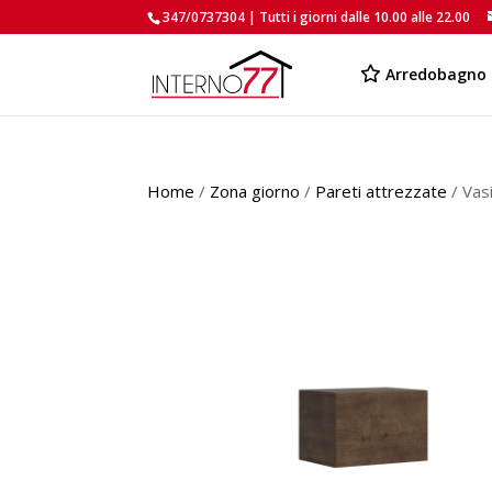
347/0737304 | Tutti i giorni dalle 10.00 alle 22.00
Arredobagno
Home
/
Zona giorno
/
Pareti attrezzate
/ Vas