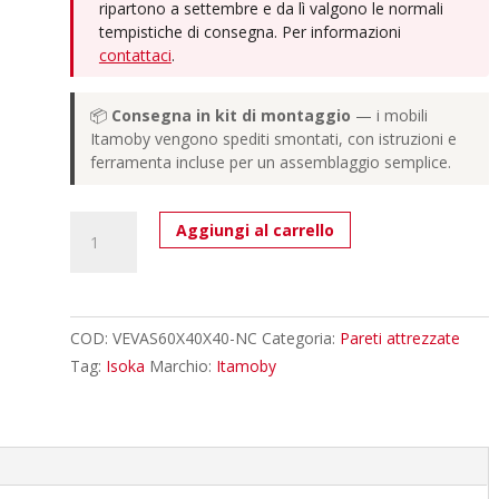
ripartono a settembre e da lì valgono le normali
tempistiche di consegna. Per informazioni
contattaci
.
📦
Consegna in kit di montaggio
— i mobili
Itamoby vengono spediti smontati, con istruzioni e
ferramenta incluse per un assemblaggio semplice.
Vasistas
Aggiungi al carrello
Isoka
L.60
H.40
P.39,2
COD:
VEVAS60X40X40-NC
Categoria:
Pareti attrezzate
Noce
Tag:
Isoka
Marchio:
Itamoby
quantità