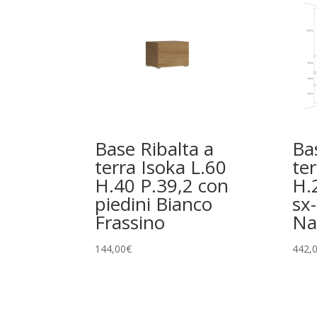
Base Ribalta a
Ba
terra Isoka L.60
ter
H.40 P.39,2 con
H.
piedini Bianco
sx
Frassino
Na
144,00
€
442,