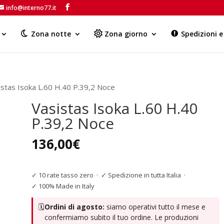
info@interno77.it
Products
search
Zona notte
Zona giorno
Spedizioni 
istas Isoka L.60 H.40 P.39,2 Noce
Vasistas Isoka L.60 H.40
P.39,2 Noce
136,00
€
✓ 10 rate tasso zero
·
✓ Spedizione in tutta Italia
·
✓ 100% Made in Italy
🗓️
Ordini di agosto:
siamo operativi tutto il mese e
confermiamo subito il tuo ordine. Le produzioni