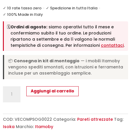
✓ 10 rate tasso zero
·
✓ Spedizione in tutta Italia
·
✓ 100% Made in Italy
🗓️
Ordini di agosto:
siamo operativi tutto il mese e
confermiamo subito il tuo ordine. Le produzioni
ripartono a settembre e da lì valgono le normali
tempistiche di consegna. Per informazioni
contattaci
.
📦
Consegna in kit di montaggio
— i mobili Itamoby
vengono spediti smontati, con istruzioni e ferramenta
incluse per un assemblaggio semplice.
Composizione
Aggiungi al carrello
parete
soggiorno
Isoka
A22
COD:
VECOMPSOG0022
Categoria:
Pareti attrezzate
Tag:
L.274
Isoka
Marchio:
Itamoby