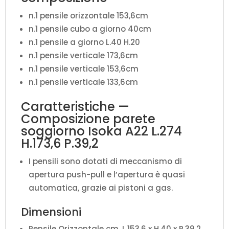
n.1 pensile orizzontale 153,6cm
n.1 pensile cubo a giorno 40cm
n.1 pensile a giorno L.40 H.20
n.1 pensile verticale 173,6cm
n.1 pensile verticale 153,6cm
n.1 pensile verticale 133,6cm
Caratteristiche —
Composizione parete
soggiorno Isoka A22 L.274
H.173,6 P.39,2
I pensili sono dotati di meccanismo di
apertura push-pull e l’apertura è quasi
automatica, grazie ai pistoni a gas.
Dimensioni
Pensile Orizzontale cm. L.153,6 x H.40 x P.39,2