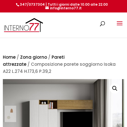
347/0737304 | Tutti i giorni dalle 10.00 alle 22.00
info@interno77.it
Products
search
Home
/
Zona giorno
/
Pareti
attrezzate
/ Composizione parete soggiorno Isoka
A22 L.274 H.173,6 P.39,2