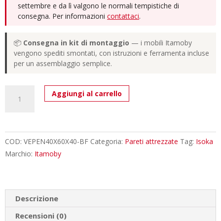
settembre e da lì valgono le normali tempistiche di
consegna. Per informazioni
contattaci
.
📦
Consegna in kit di montaggio
— i mobili Itamoby
vengono spediti smontati, con istruzioni e ferramenta incluse
per un assemblaggio semplice.
Pensile
Aggiungi al carrello
Isoka
L.40
H.60
P.39,2
COD:
VEPEN40X60X40-BF
Categoria:
Pareti attrezzate
Tag:
Isoka
sx-
Marchio:
Itamoby
dx
Bianco
Frassino
Descrizione
quantità
Recensioni (0)