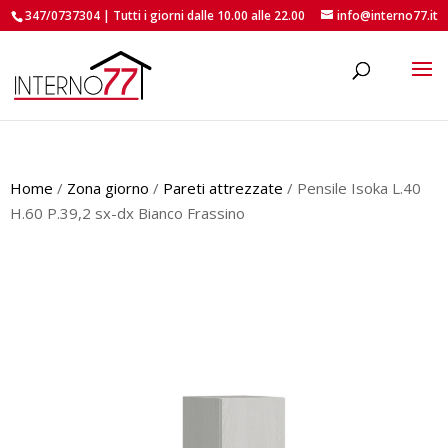
347/0737304 | Tutti i giorni dalle 10.00 alle 22.00
info@interno77.it
roducts
earch
Home
/
Zona giorno
/
Pareti attrezzate
/ Pensile Isoka L.40
H.60 P.39,2 sx-dx Bianco Frassino