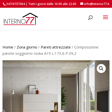
347/0737304 | Tutti i giorni dalle 10.00 alle 22.00
info@interno77.it
roducts
earch
Home
/
Zona giorno
/
Pareti attrezzate
/ Composizione
parete soggiorno Isoka A19 L.173,6 P.39,2