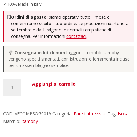
✓ 100% Made in Italy
🗓️
Ordini di agosto:
siamo operativi tutto il mese e
confermiamo subito il tuo ordine. Le produzioni ripartono a
settembre e da lì valgono le normali tempistiche di
consegna. Per informazioni
contattaci
.
📦
Consegna in kit di montaggio
— i mobili Itamoby
vengono spediti smontati, con istruzioni e ferramenta incluse
per un assemblaggio semplice.
Composizione
Aggiungi al carrello
parete
soggiorno
Isoka
A19
COD:
VECOMPSOG0019
Categoria:
Pareti attrezzate
Tag:
Isoka
L.173,6
Marchio:
Itamoby
P.39,2
quantità