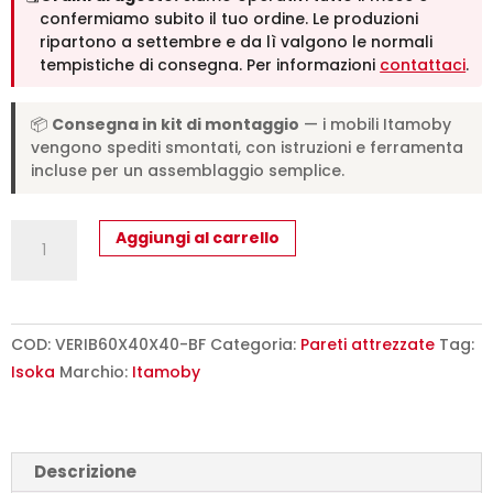
confermiamo subito il tuo ordine. Le produzioni
ripartono a settembre e da lì valgono le normali
tempistiche di consegna. Per informazioni
contattaci
.
📦
Consegna in kit di montaggio
— i mobili Itamoby
vengono spediti smontati, con istruzioni e ferramenta
incluse per un assemblaggio semplice.
Ribalta
Aggiungi al carrello
Isoka
L.60
H.40
P.39,2
COD:
VERIB60X40X40-BF
Categoria:
Pareti attrezzate
Tag:
Bianco
Isoka
Marchio:
Itamoby
Frassino
quantità
Descrizione