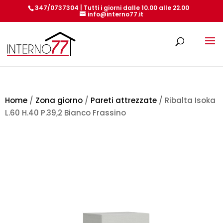
347/0737304 | Tutti i giorni dalle 10.00 alle 22.00
info@interno77.it
Products
search
Home
/
Zona giorno
/
Pareti attrezzate
/ Ribalta Isoka
L.60 H.40 P.39,2 Bianco Frassino