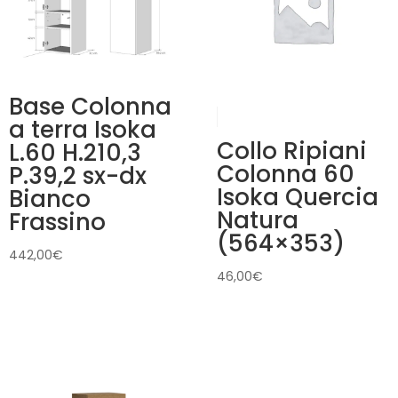
Base Colonna
a terra Isoka
Collo Ripiani
L.60 H.210,3
Colonna 60
P.39,2 sx-dx
Isoka Quercia
Bianco
Natura
Frassino
(564×353)
442,00
€
46,00
€