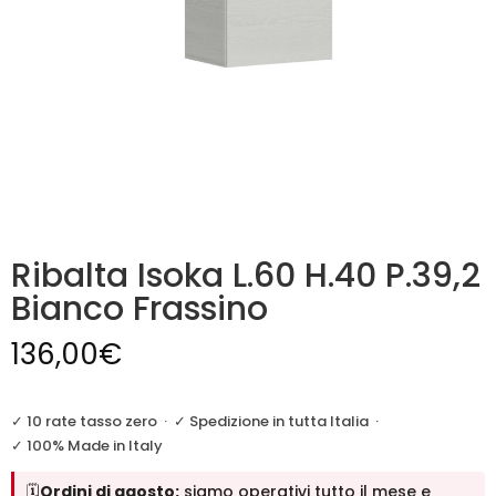
Ribalta Isoka L.60 H.40 P.39,2
Bianco Frassino
136,00
€
✓ 10 rate tasso zero
·
✓ Spedizione in tutta Italia
·
✓ 100% Made in Italy
🗓️
Ordini di agosto:
siamo operativi tutto il mese e