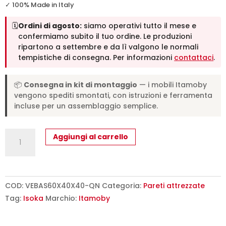
✓ 100% Made in Italy
🗓️
Ordini di agosto:
siamo operativi tutto il mese e
confermiamo subito il tuo ordine. Le produzioni
ripartono a settembre e da lì valgono le normali
tempistiche di consegna. Per informazioni
contattaci
.
📦
Consegna in kit di montaggio
— i mobili Itamoby
vengono spediti smontati, con istruzioni e ferramenta
incluse per un assemblaggio semplice.
Base
Aggiungi al carrello
Ribalta
a
terra
Isoka
COD:
VEBAS60X40X40-QN
Categoria:
Pareti attrezzate
L.60
Tag:
Isoka
Marchio:
Itamoby
H.40
P.39,2