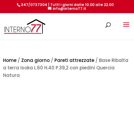
347/0737304 | Tutti i giorni dalle 10.00 alle 22.00
info@interno77.it
Products
search
Home
/
Zona giorno
/
Pareti attrezzate
/ Base Ribalta
a terra Isoka L.60 H.40 P.39,2 con piedini Quercia
Natura