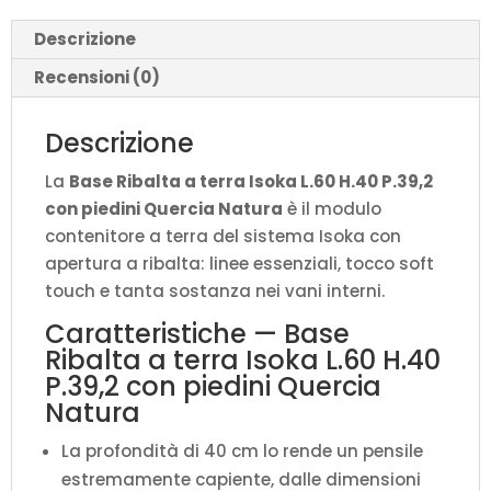
con
Descrizione
piedini
Quercia
Recensioni (0)
Natura
quantità
Descrizione
La
Base Ribalta a terra Isoka L.60 H.40 P.39,2
con piedini Quercia Natura
è il modulo
contenitore a terra del sistema Isoka con
apertura a ribalta: linee essenziali, tocco soft
touch e tanta sostanza nei vani interni.
Caratteristiche — Base
Ribalta a terra Isoka L.60 H.40
P.39,2 con piedini Quercia
Natura
La profondità di 40 cm lo rende un pensile
estremamente capiente, dalle dimensioni