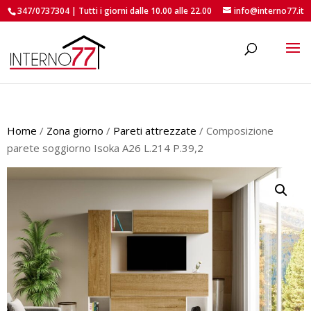
347/0737304 | Tutti i giorni dalle 10.00 alle 22.00
info@interno77.it
roducts
earch
Home
/
Zona giorno
/
Pareti attrezzate
/ Composizione
parete soggiorno Isoka A26 L.214 P.39,2