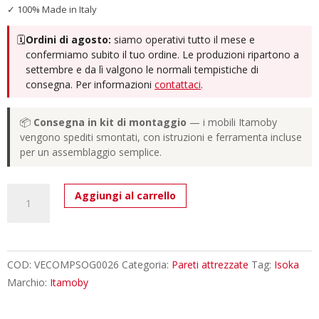
✓ 100% Made in Italy
🗓️
Ordini di agosto:
siamo operativi tutto il mese e
confermiamo subito il tuo ordine. Le produzioni ripartono a
settembre e da lì valgono le normali tempistiche di
consegna. Per informazioni
contattaci
.
📦
Consegna in kit di montaggio
— i mobili Itamoby
vengono spediti smontati, con istruzioni e ferramenta incluse
per un assemblaggio semplice.
Composizione
Aggiungi al carrello
parete
soggiorno
Isoka
A26
COD:
VECOMPSOG0026
Categoria:
Pareti attrezzate
Tag:
Isoka
L.214
Marchio:
Itamoby
P.39,2
quantità