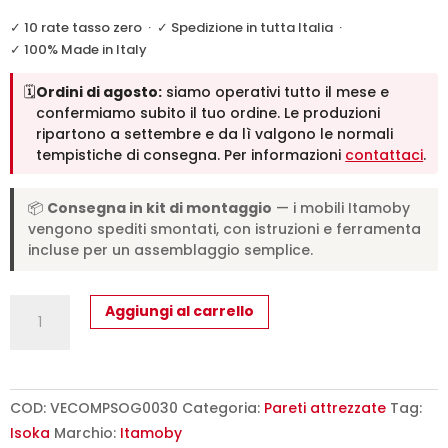
✓ 10 rate tasso zero
·
✓ Spedizione in tutta Italia
·
✓ 100% Made in Italy
🗓️
Ordini di agosto:
siamo operativi tutto il mese e
confermiamo subito il tuo ordine. Le produzioni
ripartono a settembre e da lì valgono le normali
tempistiche di consegna. Per informazioni
contattaci
.
📦
Consegna in kit di montaggio
— i mobili Itamoby
vengono spediti smontati, con istruzioni e ferramenta
incluse per un assemblaggio semplice.
Composizione
Aggiungi al carrello
parete
soggiorno
Isoka
A30
COD:
VECOMPSOG0030
Categoria:
Pareti attrezzate
Tag:
L.194
Isoka
Marchio:
Itamoby