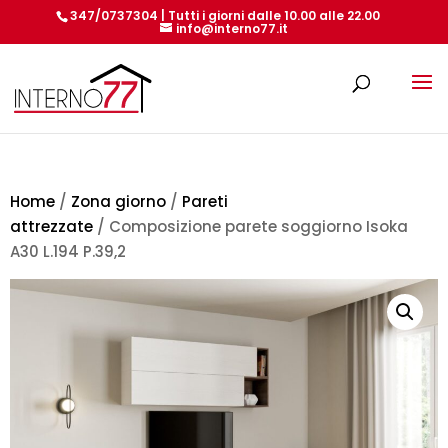
347/0737304 | Tutti i giorni dalle 10.00 alle 22.00
info@interno77.it
Products
search
Home
/
Zona giorno
/
Pareti
attrezzate
/ Composizione parete soggiorno Isoka
A30 L.194 P.39,2