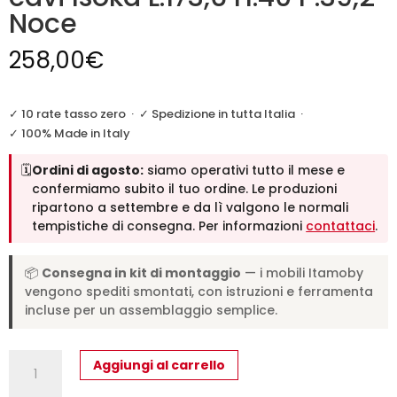
Noce
258,00
€
✓ 10 rate tasso zero
·
✓ Spedizione in tutta Italia
·
✓ 100% Made in Italy
🗓️
Ordini di agosto:
siamo operativi tutto il mese e
confermiamo subito il tuo ordine. Le produzioni
ripartono a settembre e da lì valgono le normali
tempistiche di consegna. Per informazioni
contattaci
.
📦
Consegna in kit di montaggio
— i mobili Itamoby
vengono spediti smontati, con istruzioni e ferramenta
incluse per un assemblaggio semplice.
Pensile
Aggiungi al carrello
TV