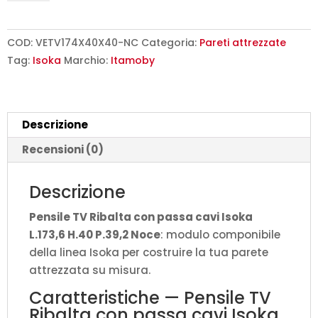
Ribalta
con
passa
COD:
VETV174X40X40-NC
Categoria:
Pareti attrezzate
cavi
Tag:
Isoka
Marchio:
Itamoby
Isoka
L.173,6
H.40
Descrizione
P.39,2
Noce
Recensioni (0)
quantità
Descrizione
Pensile TV Ribalta con passa cavi Isoka
L.173,6 H.40 P.39,2 Noce
: modulo componibile
della linea Isoka per costruire la tua parete
attrezzata su misura.
Caratteristiche — Pensile TV
Ribalta con passa cavi Isoka