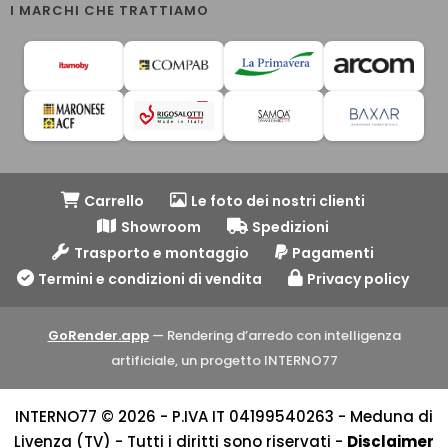
I MARCHI CHE TRATTIAMO
Carrello
Le foto dei nostri clienti
Showroom
Spedizioni
Trasporto e montaggio
Pagamenti
Termini e condizioni di vendita
Privacy policy
GoRender.app
— Rendering d’arredo con intelligenza
artificiale, un progetto INTERNO77
INTERNO77 © 2026 - P.IVA IT 04199540263 - Meduna di
Livenza (TV) - Tutti i diritti sono riservati -
Disclaimer