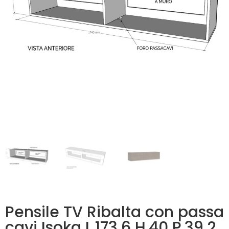
Pensile TV Ribalta con passa
cavi Isoka L.173,6 H.40 P.39,2