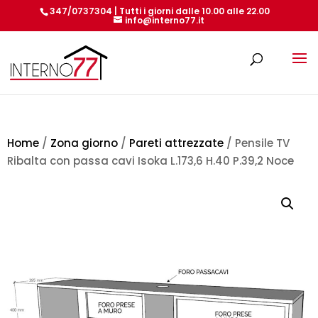
347/0737304 | Tutti i giorni dalle 10.00 alle 22.00
info@interno77.it
Products
search
Home
/
Zona giorno
/
Pareti attrezzate
/ Pensile TV
Ribalta con passa cavi Isoka L.173,6 H.40 P.39,2 Noce