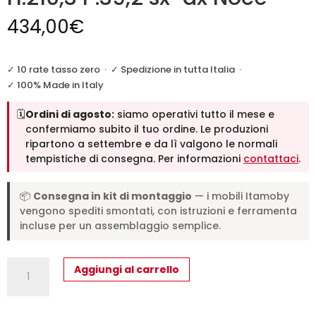
434,00
€
✓ 10 rate tasso zero
·
✓ Spedizione in tutta Italia
·
✓ 100% Made in Italy
🗓️
Ordini di agosto:
siamo operativi tutto il mese e
confermiamo subito il tuo ordine. Le produzioni
ripartono a settembre e da lì valgono le normali
tempistiche di consegna. Per informazioni
contattaci
.
📦
Consegna in kit di montaggio
— i mobili Itamoby
vengono spediti smontati, con istruzioni e ferramenta
incluse per un assemblaggio semplice.
Pensile
Aggiungi al carrello
Colonna
Isoka