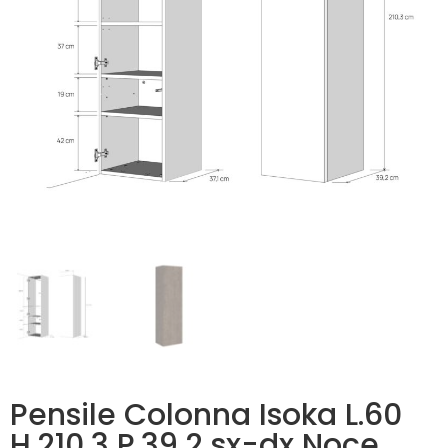
Pensile Colonna Isoka L.60
H.210,3 P.39,2 sx-dx Noce