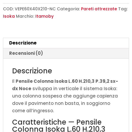
L.60
H.210,3
COD:
VEPE60X40X210-NC
Categoria:
Pareti attrezzate
Tag:
P.39,2
Isoka
Marchio:
Itamoby
sx-
dx
Noce
Descrizione
quantità
Recensioni (0)
Descrizione
Il
Pensile Colonna Isoka L.60 H.210,3 P.39,2 sx-
dx Noce
sviluppa in verticale il sistema Isoka:
una colonna sospesa che aggiunge capienza
dove il pavimento non basta, in soggiorno
come all’ingresso.
Caratteristiche — Pensile
Colonna Isoka L.60 H.210,3