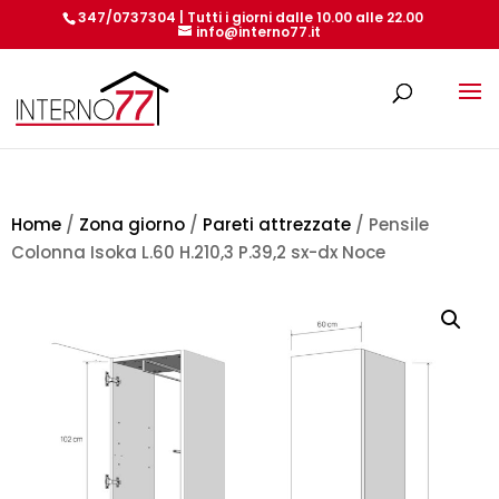
347/0737304 | Tutti i giorni dalle 10.00 alle 22.00
info@interno77.it
Products
search
Home
/
Zona giorno
/
Pareti attrezzate
/ Pensile
Colonna Isoka L.60 H.210,3 P.39,2 sx-dx Noce