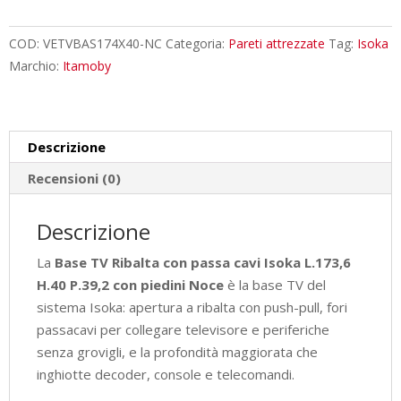
con
passa
COD:
VETVBAS174X40-NC
Categoria:
Pareti attrezzate
Tag:
Isoka
cavi
Marchio:
Itamoby
Isoka
L.173,6
H.40
Descrizione
P.39,2
con
Recensioni (0)
piedini
Noce
Descrizione
quantità
La
Base TV Ribalta con passa cavi Isoka L.173,6
H.40 P.39,2 con piedini Noce
è la base TV del
sistema Isoka: apertura a ribalta con push-pull, fori
passacavi per collegare televisore e periferiche
senza grovigli, e la profondità maggiorata che
inghiotte decoder, console e telecomandi.