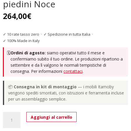
piedini Noce
264,00
€
✓ 10 rate tasso zero
·
✓ Spedizione in tutta Italia
·
✓ 100% Made in Italy
🗓️
Ordini di agosto:
siamo operativi tutto il mese e
confermiamo subito il tuo ordine. Le produzioni ripartono a
settembre e da lì valgono le normali tempistiche di
consegna. Per informazioni
contattaci
.
📦
Consegna in kit di montaggio
— i mobili Itamoby
vengono spediti smontati, con istruzioni e ferramenta incluse
per un assemblaggio semplice.
Base
Aggiungi al carrello
TV
Ribalta