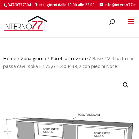
347/0737304 | Tutti i giorni dalle 10.00 alle 22.00
info@interno77.it
roducts
earch
Home
/
Zona giorno
/
Pareti attrezzate
/ Base TV Ribalta con
passa cavi Isoka L.173,6 H.40 P.39,2 con piedini Noce