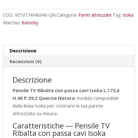
con
passa
COD:
VETV174X40X40-QN
Categoria:
Pareti attrezzate
Tag:
Isoka
cavi
Marchio:
Itamoby
Isoka
L.173,6
H.40
Descrizione
P.39,2
Quercia
Recensioni (0)
Natura
quantità
Descrizione
Pensile TV Ribalta con passa cavi Isoka L.173,6
H.40 P.39,2 Quercia Natura
: modulo componibile
della linea Isoka per costruire la tua parete
attrezzata su misura.
Caratteristiche — Pensile TV
Ribalta con passa cavi Isoka