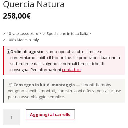
Quercia Natura
258,00
€
✓ 10 rate tasso zero
·
✓ Spedizione in tutta Italia
·
✓ 100% Made in Italy
🗓️
Ordini di agosto:
siamo operativi tutto il mese e
confermiamo subito il tuo ordine. Le produzioni ripartono a
settembre e da lì valgono le normali tempistiche di
consegna. Per informazioni
contattaci
.
📦
Consegna in kit di montaggio
— i mobili Itamoby
vengono spediti smontati, con istruzioni e ferramenta incluse
per un assemblaggio semplice.
Pensile
Aggiungi al carrello
TV
Ribalta