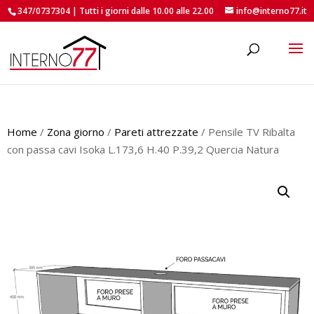
347/0737304 | Tutti i giorni dalle 10.00 alle 22.00
info@interno77.it
roducts
earch
Home
/
Zona giorno
/
Pareti attrezzate
/ Pensile TV Ribalta
con passa cavi Isoka L.173,6 H.40 P.39,2 Quercia Natura