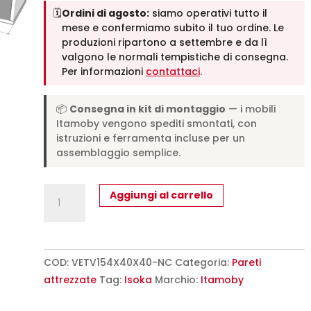
🗓️
Ordini di agosto:
siamo operativi tutto il
mese e confermiamo subito il tuo ordine. Le
produzioni ripartono a settembre e da lì
valgono le normali tempistiche di consegna.
Per informazioni
contattaci
.
📦
Consegna in kit di montaggio
— i mobili
Itamoby vengono spediti smontati, con
istruzioni e ferramenta incluse per un
assemblaggio semplice.
Pensile
Aggiungi al carrello
TV
Ribalta
con
passa
COD:
VETV154X40X40-NC
Categoria:
Pareti
cavi
attrezzate
Tag:
Isoka
Marchio:
Itamoby
Isoka