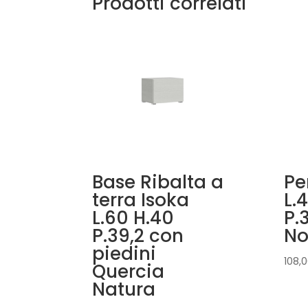
Prodotti correlati
Base Ribalta a
Pe
terra Isoka
L.
L.60 H.40
P.
P.39,2 con
No
piedini
108,
Quercia
Natura