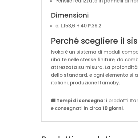
Pensile realizzato in pannelli di nob
Dimensioni
e: L.153,6 H.40 P.39,2.
Perché scegliere il s
Isoka è un sistema di moduli componib
ribalte nelle stesse finiture, da com
attrezzata su misura. La profondit
dello standard, e ogni elemento si 
italiani, produzione Itamoby.
🚚 Tempi di consegna:
i prodotti It
e consegnati in circa
10 giorni
.