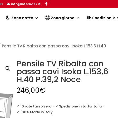
00
info@interno77.it
Products
search
Zona notte
Zona giorno
Spedizioni e
 Pensile TV Ribalta con passa cavi Isoka L.153,6 H.40
Pensile TV Ribalta con
passa cavi Isoka L.153,6
H.40 P.39,2 Noce
246,00
€
✓ 10 rate tasso zero
·
✓ Spedizione in tutta Italia
·
✓ 100% Made in Italy