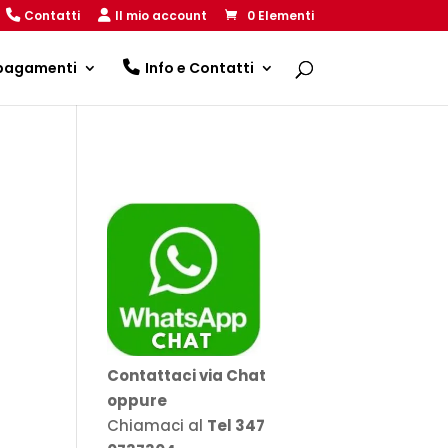
Contatti
Il mio account
0 Elementi
 pagamenti
Info e Contatti
Contattaci via Chat
oppure
Chiamaci al
Tel 347