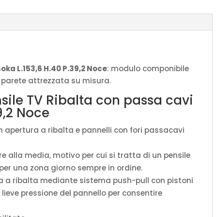
L.153,6
H.40
P.39,2
Noce
quantità
soka L.153,6 H.40 P.39,2 Noce
: modulo componibile
ua parete attrezzata su misura.
sile TV Ribalta con passa cavi
9,2 Noce
n apertura a ribalta e pannelli con fori passacavi
e alla media, motivo per cui si tratta di un pensile
per una zona giorno sempre in ordine.
 a ribalta mediante sistema push-pull con pistoni
 lieve pressione del pannello per consentire