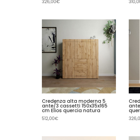
326,00
€
310,0
Credenza alta moderna 5
Cred
ante/3 cassetti 150x35x165
ante
cm Elios quercia natura
quer
512,00
€
326,