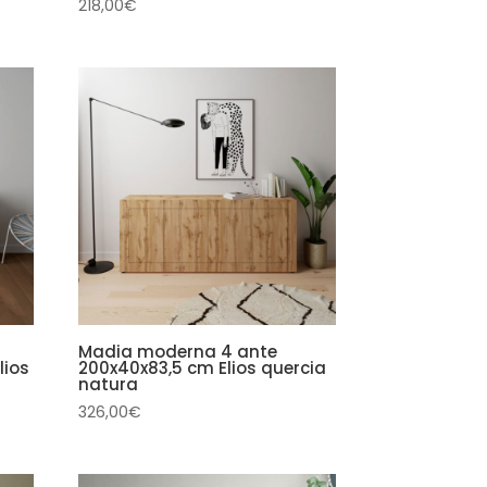
218,00
€
Madia moderna 4 ante
lios
200x40x83,5 cm Elios quercia
natura
326,00
€