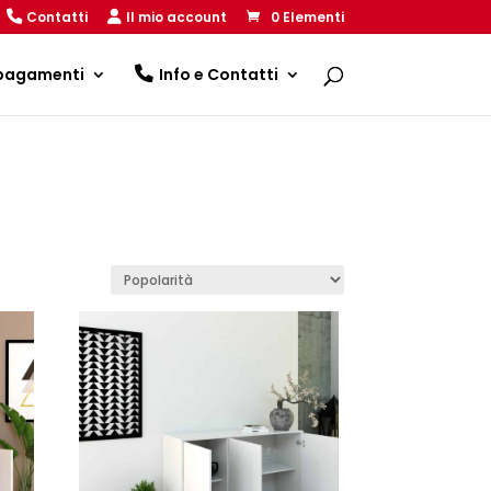
Contatti
Il mio account
0 Elementi
 pagamenti
Info e Contatti