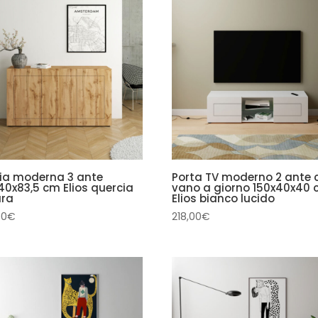
ia moderna 3 ante
Porta TV moderno 2 ante 
40x83,5 cm Elios quercia
vano a giorno 150x40x40
ura
Elios bianco lucido
00
€
218,00
€