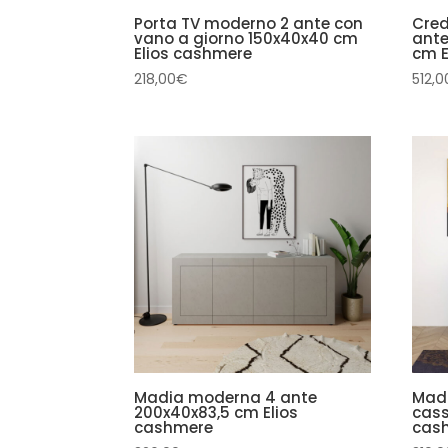
Porta TV moderno 2 ante con
Cred
vano a giorno 150x40x40 cm
ante
Elios cashmere
cm E
218,00
€
512,0
Madia moderna 4 ante
Mad
200x40x83,5 cm Elios
cass
cashmere
cas