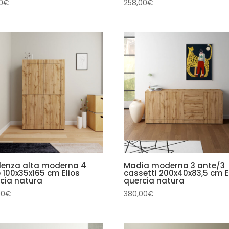
0
€
258,00
€
enza alta moderna 4
Madia moderna 3 ante/3
 100x35x165 cm Elios
cassetti 200x40x83,5 cm E
cia natura
quercia natura
00
€
380,00
€