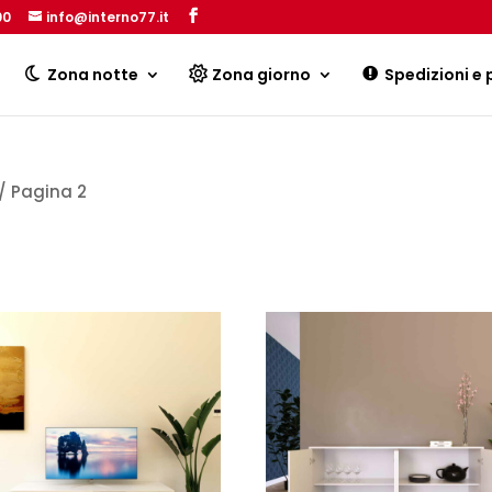
00
info@interno77.it
Products
search
Zona notte
Zona giorno
Spedizioni e
/ Pagina 2
arità