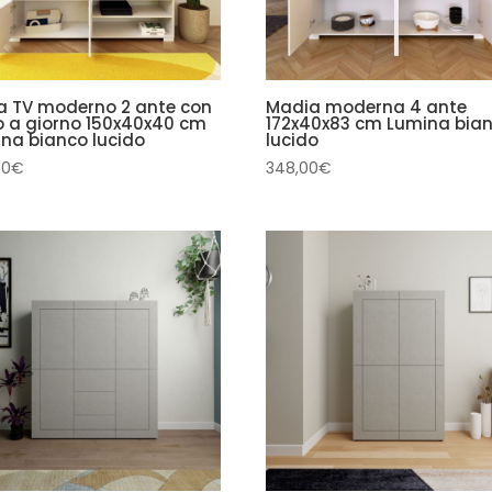
a TV moderno 2 ante con
Madia moderna 4 ante
 a giorno 150x40x40 cm
172x40x83 cm Lumina bia
na bianco lucido
lucido
00
€
348,00
€