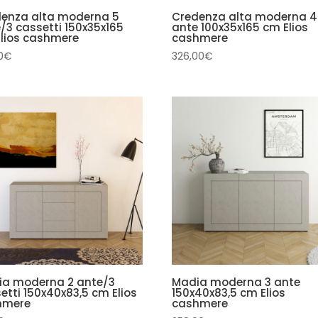
enza alta moderna 5
Credenza alta moderna 4
/3 cassetti 150x35x165
ante 100x35x165 cm Elios
lios cashmere
cashmere
0
€
326,00
€
ia moderna 2 ante/3
Madia moderna 3 ante
etti 150x40x83,5 cm Elios
150x40x83,5 cm Elios
hmere
cashmere