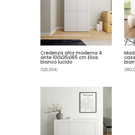
Credenza alta moderna 4
Mad
ante 100x35x165 cm Elios
cass
bianco lucido
bian
326,00
€
380,