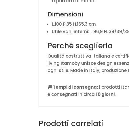
a portata di mano.
Dimensioni
L.100 P.35 H.165,3 cm
Utile vani interni: L.96,9 H. 39/39/
Perché sceglierla
Qualità costruttiva italiana e certif
living Itamoby unisce design essenzi
ogni stile. Made in Italy, produzione
🚚 Tempi di consegna:
i prodotti It
e consegnati in circa
10 giorni
.
Prodotti correlati