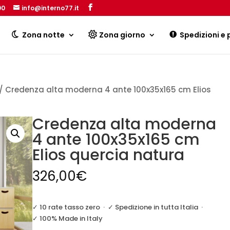
00
info@interno77.it
Products
search
Zona notte
Zona giorno
Spedizioni e
/ Credenza alta moderna 4 ante 100x35x165 cm Elios
Credenza alta moderna
4 ante 100x35x165 cm
Elios quercia natura
326,00
€
✓ 10 rate tasso zero
·
✓ Spedizione in tutta Italia
·
✓ 100% Made in Italy