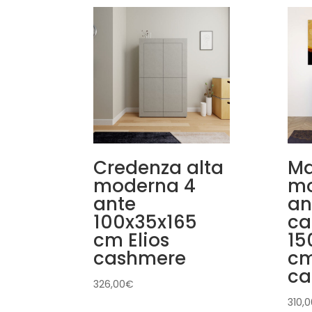
Credenza alta
Ma
moderna 4
mo
ante
an
100x35x165
ca
cm Elios
15
cashmere
cm
ca
326,00
€
310,0