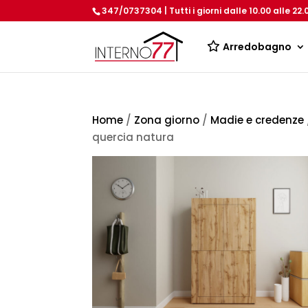
347/0737304 | Tutti i giorni dalle 10.00 alle 22.
Arredobagno
Home
/
Zona giorno
/
Madie e credenze
quercia natura