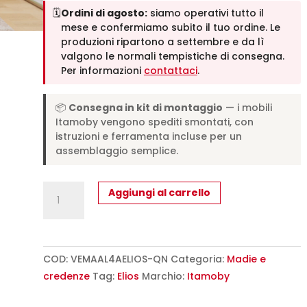
🗓️
Ordini di agosto:
siamo operativi tutto il
mese e confermiamo subito il tuo ordine. Le
produzioni ripartono a settembre e da lì
valgono le normali tempistiche di consegna.
Per informazioni
contattaci
.
📦
Consegna in kit di montaggio
— i mobili
Itamoby vengono spediti smontati, con
istruzioni e ferramenta incluse per un
assemblaggio semplice.
Credenza
Aggiungi al carrello
alta
moderna
4
ante
COD:
VEMAAL4AELIOS-QN
Categoria:
Madie e
100x35x165
credenze
Tag:
Elios
Marchio:
Itamoby
cm