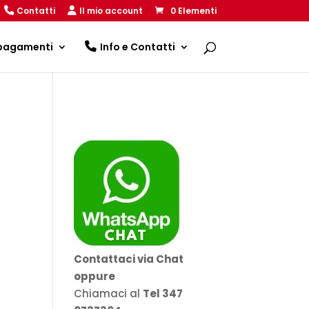
Contatti
Il mio account
0 Elementi
 pagamenti
Info e Contatti
Contattaci via Chat
oppure
Chiamaci al
Tel 347