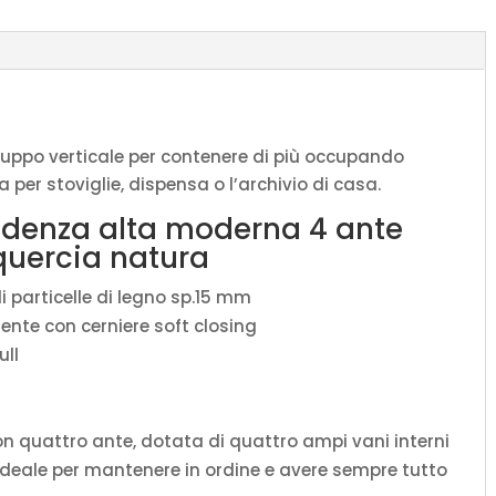
Elios
quercia
natura
quantità
iluppo verticale per contenere di più occupando
per stoviglie, dispensa o l’archivio di casa.
edenza alta moderna 4 ante
quercia natura
i particelle di legno sp.15 mm
ente con cerniere soft closing
ull
n quattro ante, dotata di quattro ampi vani interni
e ideale per mantenere in ordine e avere sempre tutto