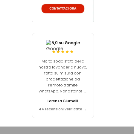
5,0 su Google
★★★★★
Molto soddisfatti della
nostra lavanderia nuova,
fatta su misura con
progettazione da
remoto tramite
WhatsApp. Nonostante la
lontananza, l'arredatore
Lorenza Giumelli
ha compreso le nostre
esigenze e ci ha
44 recensioni verificate →
consigliato al meglio.