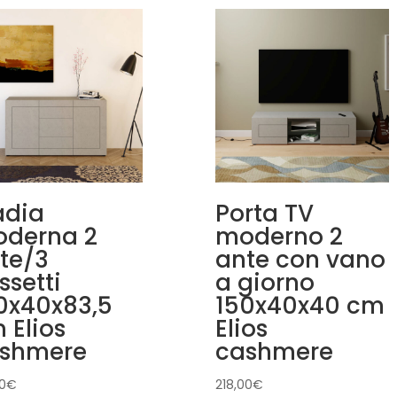
dia
Porta TV
derna 2
moderno 2
te/3
ante con vano
ssetti
a giorno
0x40x83,5
150x40x40 cm
 Elios
Elios
shmere
cashmere
0
€
218,00
€