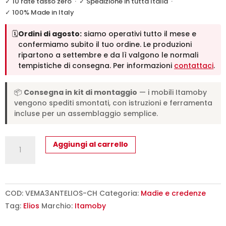
✓ 10 rate tasso zero
·
✓ Spedizione in tutta Italia
·
✓ 100% Made in Italy
🗓️
Ordini di agosto:
siamo operativi tutto il mese e
confermiamo subito il tuo ordine. Le produzioni
ripartono a settembre e da lì valgono le normali
tempistiche di consegna. Per informazioni
contattaci
.
📦
Consegna in kit di montaggio
— i mobili Itamoby
vengono spediti smontati, con istruzioni e ferramenta
incluse per un assemblaggio semplice.
Madia
Aggiungi al carrello
moderna
3
ante
150x40x83,5
COD:
VEMA3ANTELIOS-CH
Categoria:
Madie e credenze
cm
Tag:
Elios
Marchio:
Itamoby
Elios