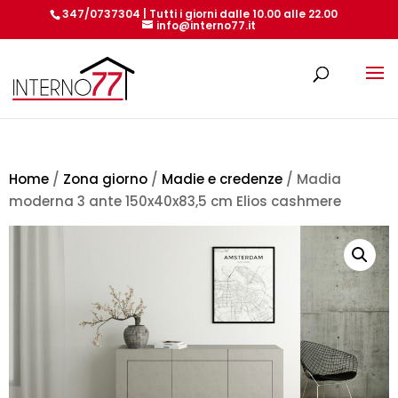
347/0737304 | Tutti i giorni dalle 10.00 alle 22.00
info@interno77.it
Products
search
Home
/
Zona giorno
/
Madie e credenze
/ Madia
moderna 3 ante 150x40x83,5 cm Elios cashmere