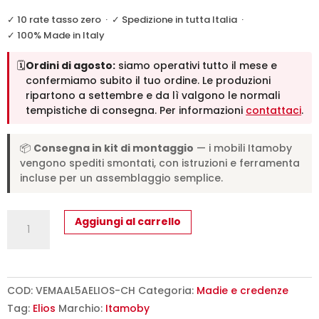
✓ 10 rate tasso zero
·
✓ Spedizione in tutta Italia
·
✓ 100% Made in Italy
🗓️
Ordini di agosto:
siamo operativi tutto il mese e
confermiamo subito il tuo ordine. Le produzioni
ripartono a settembre e da lì valgono le normali
tempistiche di consegna. Per informazioni
contattaci
.
📦
Consegna in kit di montaggio
— i mobili Itamoby
vengono spediti smontati, con istruzioni e ferramenta
incluse per un assemblaggio semplice.
Credenza
Aggiungi al carrello
alta
moderna
5
ante/3
COD:
VEMAAL5AELIOS-CH
Categoria:
Madie e credenze
cassetti
Tag:
Elios
Marchio:
Itamoby