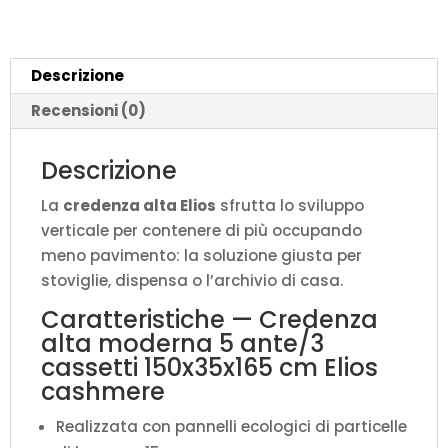
150x35x165
cm
Elios
Descrizione
cashmere
quantità
Recensioni (0)
Descrizione
La
credenza alta Elios
sfrutta lo sviluppo
verticale per contenere di più occupando
meno pavimento: la soluzione giusta per
stoviglie, dispensa o l’archivio di casa.
Caratteristiche — Credenza
alta moderna 5 ante/3
cassetti 150x35x165 cm Elios
cashmere
Realizzata con pannelli ecologici di particelle