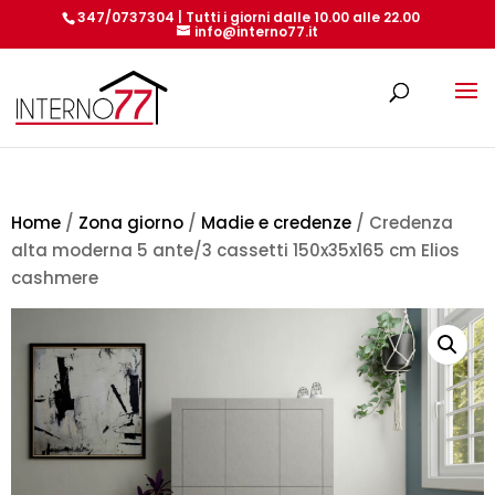
347/0737304 | Tutti i giorni dalle 10.00 alle 22.00
info@interno77.it
Products
search
Home
/
Zona giorno
/
Madie e credenze
/ Credenza
alta moderna 5 ante/3 cassetti 150x35x165 cm Elios
cashmere