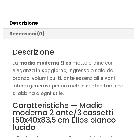
cm
Elios
bianco
Descrizione
lucido
quantità
Recensioni (0)
Descrizione
La
madia moderna Elios
mette ordine con
eleganza in soggiorno, ingresso o sala da
pranzo: volumi puliti, ante essenziali e vani
interni generosi, per un mobile contenitore che
si abbina a ogni stile.
Caratteristiche — Madia
moderna 2 ante/3 cassetti
150x40x83,5 cm Elios bianco
lucido