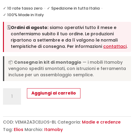
✓ 10 rate tasso zero
·
✓ Spedizione in tutta Italia
·
✓ 100% Made in Italy
🗓️
Ordini di agosto:
siamo operativi tutto il mese e
confermiamo subito il tuo ordine. Le produzioni
ripartono a settembre e da lì valgono le normali
tempistiche di consegna. Per informazioni
contattaci
.
📦
Consegna in kit di montaggio
— i mobili Itamoby
vengono spediti smontati, con istruzioni e ferramenta
incluse per un assemblaggio semplice.
Madia
Aggiungi al carrello
moderna
2
ante/3
cassetti
COD:
VEMA2A3CELIOS-BL
Categoria:
Madie e credenze
150x40x83,5
Tag:
Elios
Marchio:
Itamoby