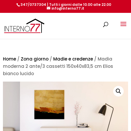
347/0737304 | Tutti i giorni dalle 10.00 alle 22.00
info@interno77.it
Products
search
Home
/
Zona giorno
/
Madie e credenze
/ Madia
moderna 2 ante/3 cassetti 150x40x83,5 cm Elios
bianco lucido