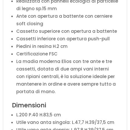
Realizzata con pannelli ecologici di particelle
di legno sp.15 mm
Ante con apertura a battente con cerniere
soft closing
Cassetto superiore con apertura a battente
Cassetti inferiore con apertura push-pull
Piedini in resina H.2 cm
Certificazione FSC
La madia moderna Elios con tre ante e tre
cassetti, dotata di due ampi vani interni
con ripiani centrali, è la soluzione ideale per
mantenere in ordine e avere sempre tutto a
portata di mano.
Dimensioni
L.200 P.40 H.83,5 cm
Utile vano anta singola: L.47,7 H.39/37,5 cm
Utile vano anta doppia: L.97,8 H.39/37,5 cm