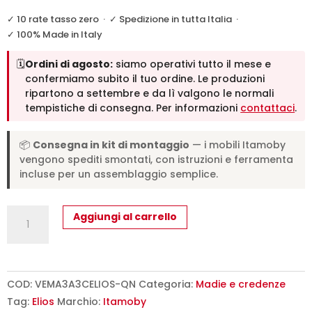
✓ 10 rate tasso zero
·
✓ Spedizione in tutta Italia
·
✓ 100% Made in Italy
🗓️
Ordini di agosto:
siamo operativi tutto il mese e
confermiamo subito il tuo ordine. Le produzioni
ripartono a settembre e da lì valgono le normali
tempistiche di consegna. Per informazioni
contattaci
.
📦
Consegna in kit di montaggio
— i mobili Itamoby
vengono spediti smontati, con istruzioni e ferramenta
incluse per un assemblaggio semplice.
Madia
Aggiungi al carrello
moderna
3
ante/3
cassetti
COD:
VEMA3A3CELIOS-QN
Categoria:
Madie e credenze
200x40x83,5
Tag:
Elios
Marchio:
Itamoby