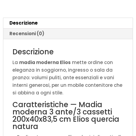
cm
Elios
quercia
Descrizione
natura
quantità
Recensioni (0)
Descrizione
La
madia moderna Elios
mette ordine con
eleganza in soggiorno, ingresso o sala da
pranzo: volumi puliti, ante essenziali e vani
interni generosi, per un mobile contenitore che
si abbina a ogni stile.
Caratteristiche — Madia
moderna 3 ante/3 cassetti
200x40x83,5 cm Elios quercia
natura