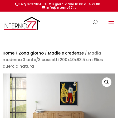
347/0737304 | Tutti i giorni dalle 10.00 alle 22.00
info@interno77.it
Products
search
Home
/
Zona giorno
/
Madie e credenze
/ Madia
moderna 3 ante/3 cassetti 200x40x83,5 cm Elios
quercia natura