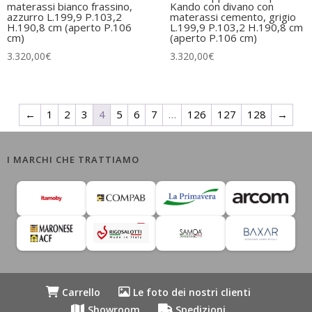
materassi bianco frassino,
Kando con divano con
azzurro L.199,9 P.103,2
materassi cemento, grigio
H.190,8 cm (aperto P.106
L.199,9 P.103,2 H.190,8 cm
cm)
(aperto P.106 cm)
3.320,00
€
3.320,00
€
←
1
2
3
4
5
6
7
…
126
127
128
→
I MARCHI CHE TRATTIAMO
Carrello
Le foto dei nostri clienti
Showroom
Spedizioni