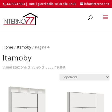
347/0737304 | Tutti i giorni dalle 10.00 alle 22.00
info@interno77.it
roducts
earch
Home
/
Itamoby
/ Pagina 4
Itamoby
Popolarità
Visualizzazione di 73-96 di 3053 risultati