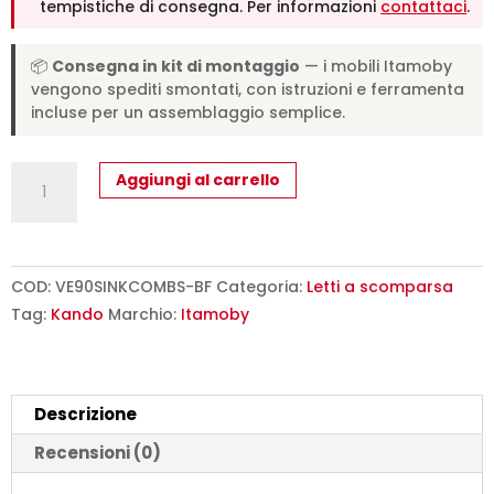
tempistiche di consegna. Per informazioni
contattaci
.
📦
Consegna in kit di montaggio
— i mobili Itamoby
vengono spediti smontati, con istruzioni e ferramenta
incluse per un assemblaggio semplice.
Letto
Aggiungi al carrello
singolo
a
scomparsa
Kando
COD:
VE90SINKCOMBS-BF
Categoria:
Letti a scomparsa
comp.B
Tag:
Kando
Marchio:
Itamoby
bianco
frassino
L.266,5
Descrizione
P.39,2
H.226,7
Recensioni (0)
cm