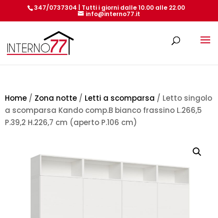
347/0737304 | Tutti i giorni dalle 10.00 alle 22.00
info@interno77.it
Products
search
Home
/
Zona notte
/
Letti a scomparsa
/ Letto singolo
a scomparsa Kando comp.B bianco frassino L.266,5
P.39,2 H.226,7 cm (aperto P.106 cm)