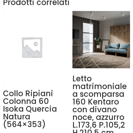
Prodotti correlati
Letto
matrimoniale
Collo Ripiani
a scomparsa
Colonna 60
160 Kentaro
Isoka Quercia
con divano
Natura
noce, azzurro
(564×353)
L.173,6 P.105,2
H.210,5 cm