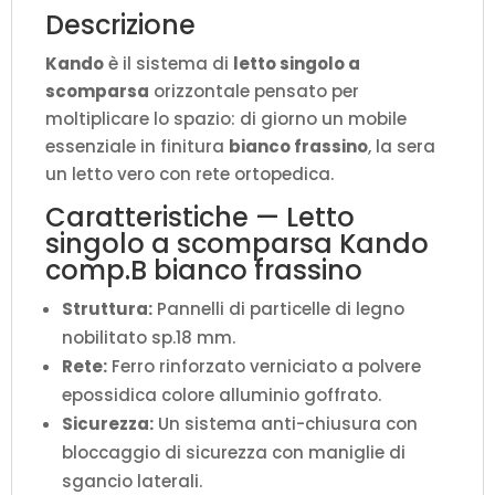
(aperto
Descrizione
P.106
Kando
è il sistema di
letto singolo a
cm)
scomparsa
orizzontale pensato per
quantità
moltiplicare lo spazio: di giorno un mobile
essenziale in finitura
bianco frassino
, la sera
un letto vero con rete ortopedica.
Caratteristiche — Letto
singolo a scomparsa Kando
comp.B bianco frassino
Struttura:
Pannelli di particelle di legno
nobilitato sp.18 mm.
Rete:
Ferro rinforzato verniciato a polvere
epossidica colore alluminio goffrato.
Sicurezza:
Un sistema anti-chiusura con
bloccaggio di sicurezza con maniglie di
sgancio laterali.