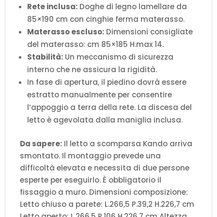
Rete inclusa:
Doghe di legno lamellare da
85×190 cm con cinghie ferma materasso.
Materasso escluso:
Dimensioni consigliate
del materasso: cm 85×185 H.max 14.
Stabilità:
Un meccanismo di sicurezza
interno che ne assicura la rigidità.
In fase di apertura, il piedino dovrà essere
estratto manualmente per consentire
l’appoggio a terra della rete. La discesa del
letto è agevolata dalla maniglia inclusa.
Da sapere:
Il letto a scomparsa Kando arriva
smontato. Il montaggio prevede una
difficoltà elevata e necessita di due persone
esperte per eseguirlo. È obbligatorio il
fissaggio a muro. Dimensioni composizione:
Letto chiuso a parete: L.266,5 P.39,2 H.226,7 cm
Letto aperto: L.266,5 P.106 H.226,7 cm Altezza