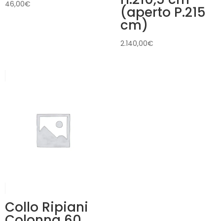
46,00
€
(aperto P.215
cm)
2.140,00
€
Collo Ripiani
Colonna 60