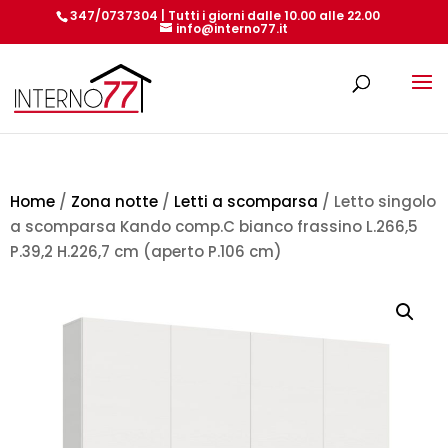
347/0737304 | Tutti i giorni dalle 10.00 alle 22.00
info@interno77.it
Products
search
Home
/
Zona notte
/
Letti a scomparsa
/ Letto singolo
a scomparsa Kando comp.C bianco frassino L.266,5
P.39,2 H.226,7 cm (aperto P.106 cm)