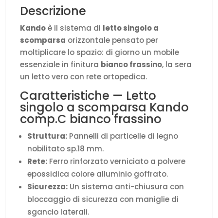
(aperto
Descrizione
P.106
Kando
è il sistema di
letto singolo a
cm)
scomparsa
orizzontale pensato per
quantità
moltiplicare lo spazio: di giorno un mobile
essenziale in finitura
bianco frassino
, la sera
un letto vero con rete ortopedica.
Caratteristiche — Letto
singolo a scomparsa Kando
comp.C bianco frassino
Struttura:
Pannelli di particelle di legno
nobilitato sp.18 mm.
Rete:
Ferro rinforzato verniciato a polvere
epossidica colore alluminio goffrato.
Sicurezza:
Un sistema anti-chiusura con
bloccaggio di sicurezza con maniglie di
sgancio laterali.