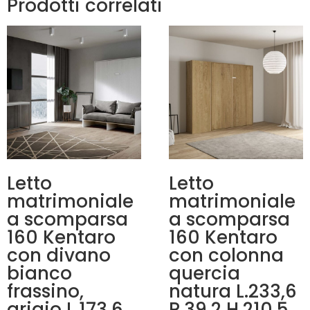
Prodotti correlati
Letto
Letto
matrimoniale
matrimoniale
a scomparsa
a scomparsa
160 Kentaro
160 Kentaro
con divano
con colonna
bianco
quercia
frassino,
natura L.233,6
grigio L.173,6
P.39,2 H.210,5