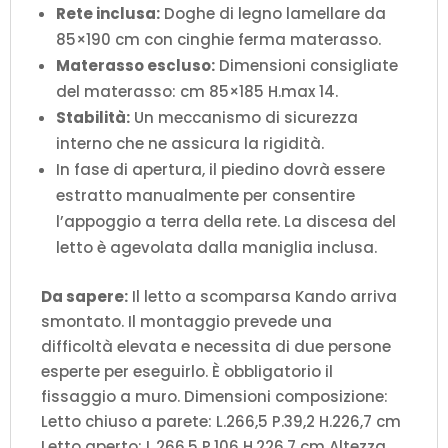
Rete inclusa:
Doghe di legno lamellare da
85×190 cm con cinghie ferma materasso.
Materasso escluso:
Dimensioni consigliate
del materasso: cm 85×185 H.max 14.
Stabilità:
Un meccanismo di sicurezza
interno che ne assicura la rigidità.
In fase di apertura, il piedino dovrà essere
estratto manualmente per consentire
l’appoggio a terra della rete. La discesa del
letto è agevolata dalla maniglia inclusa.
Da sapere:
Il letto a scomparsa Kando arriva
smontato. Il montaggio prevede una
difficoltà elevata e necessita di due persone
esperte per eseguirlo. È obbligatorio il
fissaggio a muro. Dimensioni composizione:
Letto chiuso a parete: L.266,5 P.39,2 H.226,7 cm
Letto aperto: L.266,5 P.106 H.226,7 cm Altezza