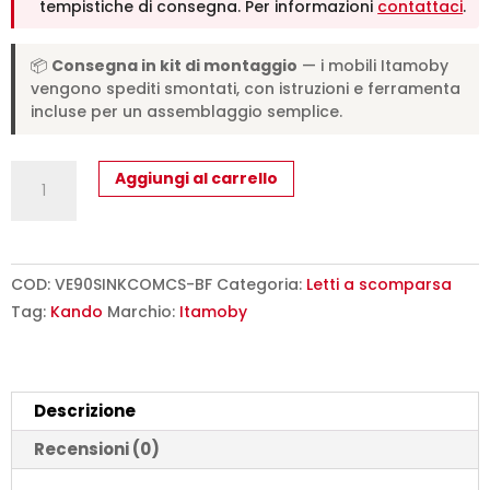
tempistiche di consegna. Per informazioni
contattaci
.
📦
Consegna in kit di montaggio
— i mobili Itamoby
vengono spediti smontati, con istruzioni e ferramenta
incluse per un assemblaggio semplice.
Letto
Aggiungi al carrello
singolo
a
scomparsa
Kando
COD:
VE90SINKCOMCS-BF
Categoria:
Letti a scomparsa
comp.C
Tag:
Kando
Marchio:
Itamoby
bianco
frassino
L.266,5
Descrizione
P.39,2
H.226,7
Recensioni (0)
cm