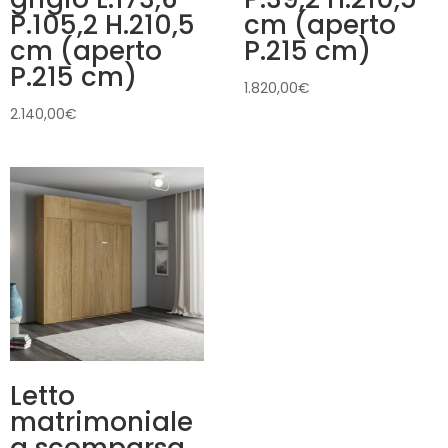
P.105,2 H.210,5
cm (aperto
cm (aperto
P.215 cm)
P.215 cm)
1.820,00
€
2.140,00
€
Letto
matrimoniale
a scomparsa