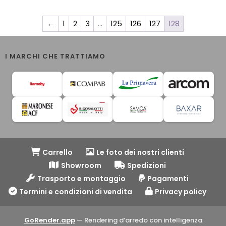
prezzo:
da
←
1
2
3
…
125
126
127
128
1.390,00€
a
2.019,00€
I MARCHI CHE TRATTIAMO
Carrello
Le foto dei nostri clienti
Showroom
Spedizioni
Trasporto e montaggio
Pagamenti
Termini e condizioni di vendita
Privacy policy
GoRender.app
— Rendering d’arredo con intelligenza