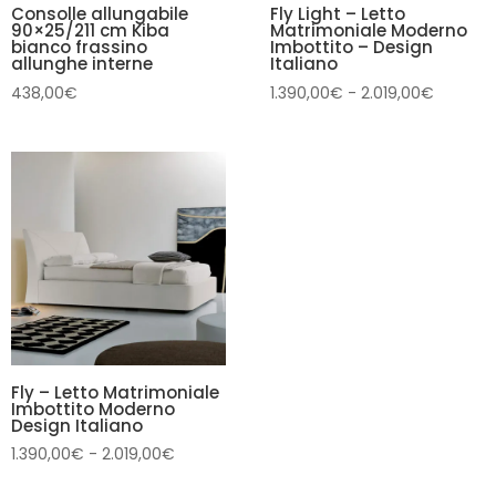
Consolle allungabile
Fly Light – Letto
90×25/211 cm Kiba
Matrimoniale Moderno
bianco frassino
Imbottito – Design
allunghe interne
Italiano
Fascia
438,00
€
1.390,00
€
-
2.019,00
€
di
prezzo:
da
1.390,0
a
2.019,0
Fly – Letto Matrimoniale
Imbottito Moderno
Design Italiano
Fascia
1.390,00
€
-
2.019,00
€
di