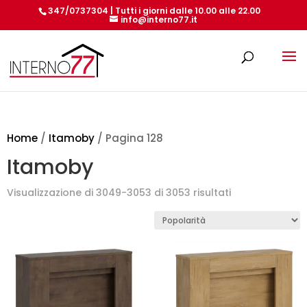
347/0737304 | Tutti i giorni dalle 10.00 alle 22.00
info@interno77.it
Products
search
Home
/
Itamoby
/ Pagina 128
Itamoby
Popolarità
Visualizzazione di 3049-3053 di 3053 risultati