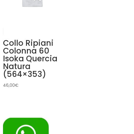
Collo Ripiani
Colonna 60
Isoka Quercia
Natura
(564×353)
46,00
€