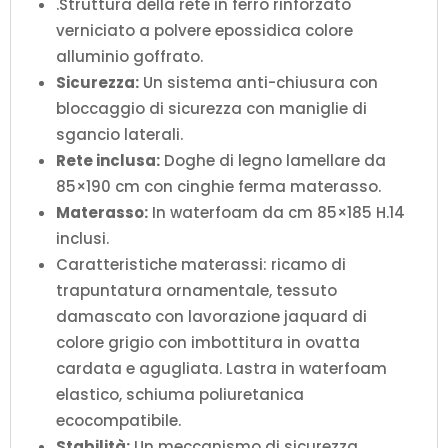
.Struttura della rete in ferro rinforzato
verniciato a polvere epossidica colore
alluminio goffrato.
Sicurezza:
Un sistema anti-chiusura con
bloccaggio di sicurezza con maniglie di
sgancio laterali.
Rete inclusa:
Doghe di legno lamellare da
85×190 cm con cinghie ferma materasso.
Materasso:
In waterfoam da cm 85×185 H.14
inclusi.
Caratteristiche materassi: ricamo di
trapuntatura ornamentale, tessuto
damascato con lavorazione jaquard di
colore grigio con imbottitura in ovatta
cardata e agugliata. Lastra in waterfoam
elastico, schiuma poliuretanica
ecocompatibile.
Stabilità:
Un meccanismo di sicurezza