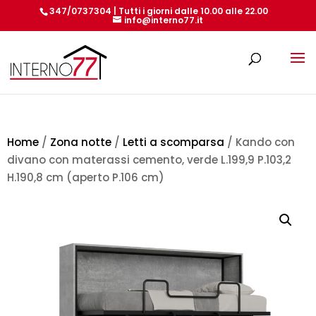
347/0737304 | Tutti i giorni dalle 10.00 alle 22.00
info@interno77.it
Products
search
Home
/
Zona notte
/
Letti a scomparsa
/ Kando con
divano con materassi cemento, verde L.199,9 P.103,2
H.190,8 cm (aperto P.106 cm)