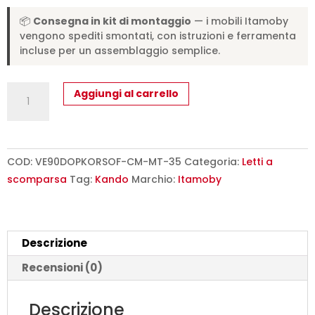
📦
Consegna in kit di montaggio
— i mobili Itamoby
vengono spediti smontati, con istruzioni e ferramenta
incluse per un assemblaggio semplice.
Kando
Aggiungi al carrello
con
divano
con
materassi
COD:
VE90DOPKORSOF-CM-MT-35
Categoria:
Letti a
cemento,
scomparsa
Tag:
Kando
Marchio:
Itamoby
verde
L.199,9
P.103,2
Descrizione
H.190,8
cm
Recensioni (0)
(aperto
P.106
Descrizione