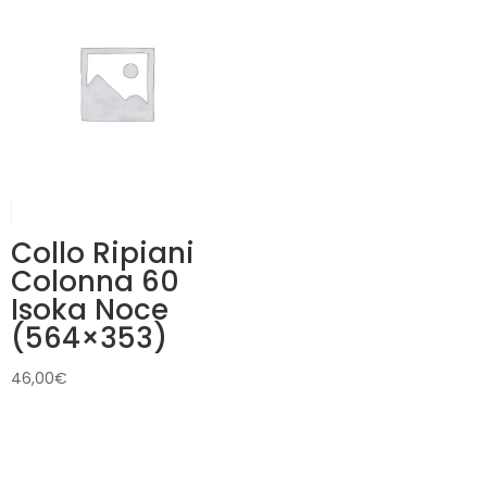
Collo Ripiani
Colonna 60
Isoka Noce
(564×353)
46,00
€