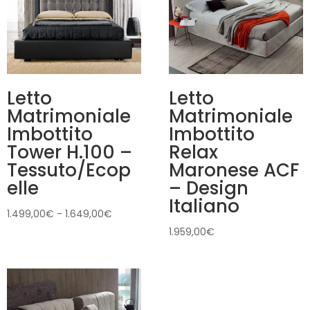
Letto
Letto
Matrimoniale
Matrimoniale
Imbottito
Imbottito
Tower H.100 –
Relax
Tessuto/Ecop
Maronese ACF
elle
– Design
Italiano
Fascia
1.499,00
€
-
1.649,00
€
di
1.959,00
€
prezzo:
da
1.499,00€
a
1.649,00€