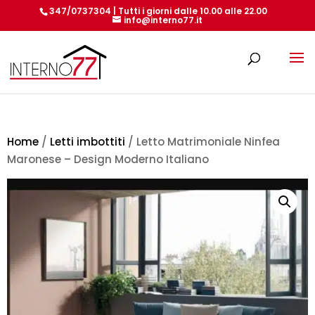
347/0737304 | Tutti i giorni dalle 10.00 alle 22.00
info@interno77.it
Products
search
Home
/
Letti imbottiti
/ Letto Matrimoniale Ninfea
Maronese – Design Moderno Italiano