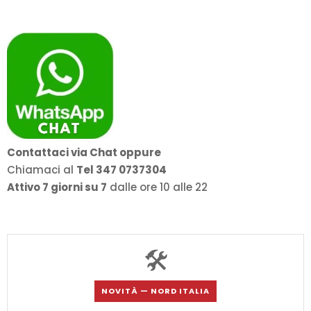
da
1.499,00€
a
2.099,00€
Contattaci via Chat oppure
Chiamaci al
Tel 347 0737304
Attivo 7 giorni su 7
dalle ore 10 alle 22
🛠️
NOVITÀ — NORD ITALIA