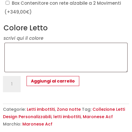
Box Contenitore con rete alzabile a 2 Movimenti
(+
349,00
€
)
Colore Letto
scrivi qui il colore
Letto
Aggiungi al carrello
Matrimoniale
Ninfea
Maronese
-
Categorie:
Letti imbottiti
,
Zona notte
Tag:
Collezione Letti
Design
Design Personalizzabili
,
letti imbottiti
,
Maronese Acf
Moderno
Marchio:
Maronese Acf
Italiano