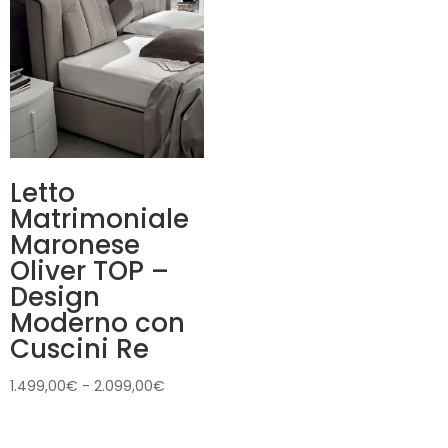
Letto
Matrimoniale
Maronese
Oliver TOP –
Design
Moderno con
Cuscini Re
Fascia
1.499,00
€
-
2.099,00
€
di
prezzo: