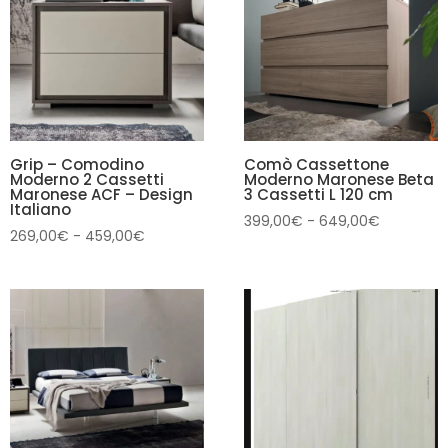
a
899,00€
1.179,00€
Grip – Comodino
Comò Cassettone
Moderno 2 Cassetti
Moderno Maronese Beta
Maronese ACF – Design
3 Cassetti L 120 cm
Italiano
Fascia
399,00
€
-
649,00
€
Fascia
269,00
€
-
459,00
€
di
di
prezzo:
prezzo:
da
da
399,00€
269,00€
a
a
649,00€
459,00€