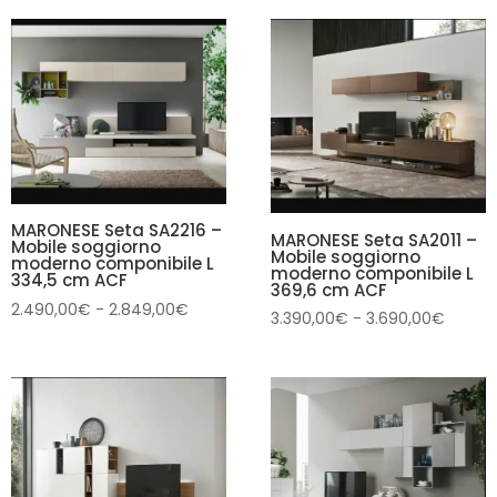
prezzo:
prezzo:
da
da
2.690,00€
2.549,
a
a
2.849,00€
3.190,0
MARONESE Seta SA2216 –
MARONESE Seta SA2011 –
Mobile soggiorno
Mobile soggiorno
moderno componibile L
moderno componibile L
334,5 cm ACF
369,6 cm ACF
Fascia
2.490,00
€
-
2.849,00
€
Fascia
3.390,00
€
-
3.690,00
€
di
di
prezzo:
prezzo
da
da
2.490,00€
3.390,
a
a
2.849,00€
3.690,