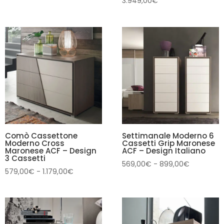
3.949,00
€
di
prezzo:
da
409,00€
a
749,00€
Comò Cassettone
Settimanale Moderno 6
Moderno Cross
Cassetti Grip Maronese
Maronese ACF – Design
ACF – Design Italiano
3 Cassetti
Fascia
569,00
€
-
899,00
€
Fascia
579,00
€
-
1.179,00
€
di
di
prezzo:
prezzo:
da
da
569,00€
579,00€
a