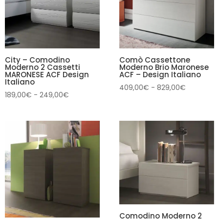
City – Comodino
Comò Cassettone
Moderno 2 Cassetti
Moderno Brio Maronese
MARONESE ACF Design
ACF – Design Italiano
Italiano
Fascia
409,00
€
-
829,00
€
Fascia
189,00
€
-
249,00
€
di
di
prezzo:
prezzo:
da
da
409,00€
189,00€
a
a
829,00€
249,00€
Comodino Moderno 2