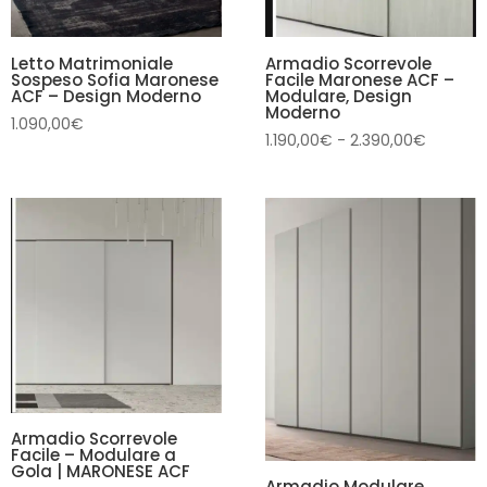
Letto Matrimoniale
Armadio Scorrevole
Sospeso Sofia Maronese
Facile Maronese ACF –
ACF – Design Moderno
Modulare, Design
Moderno
1.090,00
€
Fascia
1.190,00
€
-
2.390,00
€
di
prezzo:
da
1.190,00
a
2.390,0
Armadio Scorrevole
Facile – Modulare a
Gola | MARONESE ACF
Armadio Modulare