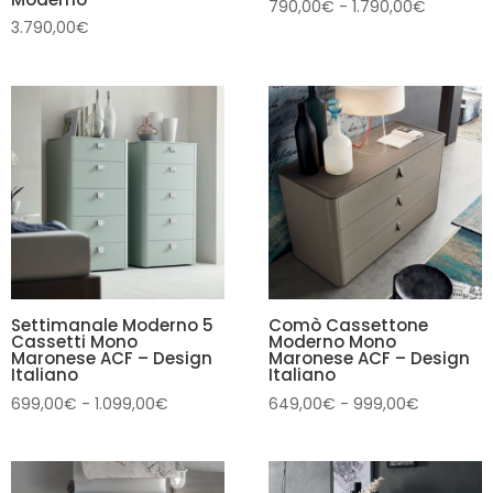
Fascia
790,00
€
-
1.790,00
€
3.790,00
€
di
prezzo:
da
790,00€
a
1.790,00
Settimanale Moderno 5
Comò Cassettone
Cassetti Mono
Moderno Mono
Maronese ACF – Design
Maronese ACF – Design
Italiano
Italiano
Fascia
Fascia
699,00
€
-
1.099,00
€
649,00
€
-
999,00
€
di
di
prezzo:
prezzo:
da
da