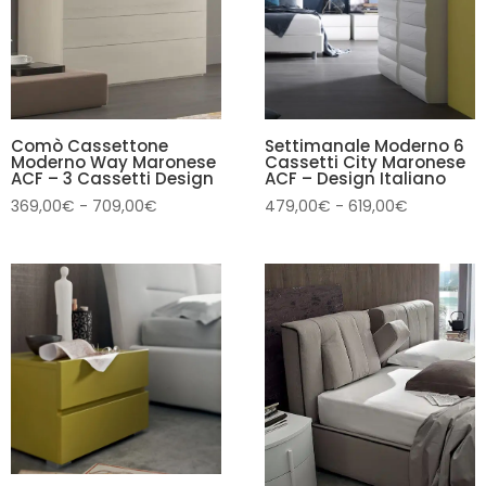
629,00€
Comò Cassettone
Settimanale Moderno 6
Moderno Way Maronese
Cassetti City Maronese
ACF – 3 Cassetti Design
ACF – Design Italiano
Fascia
Fascia
369,00
€
-
709,00
€
479,00
€
-
619,00
€
di
di
prezzo:
prezzo:
da
da
369,00€
479,00€
a
a
709,00€
619,00€