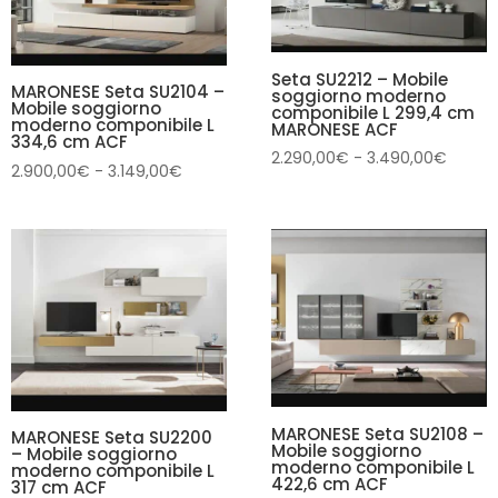
Seta SU2212 – Mobile
MARONESE Seta SU2104 –
soggiorno moderno
Mobile soggiorno
componibile L 299,4 cm
moderno componibile L
MARONESE ACF
334,6 cm ACF
Fascia
2.290,00
€
-
3.490,00
€
Fascia
2.900,00
€
-
3.149,00
€
di
di
prezzo
prezzo:
da
da
2.290,
2.900,00€
a
a
3.490
3.149,00€
MARONESE Seta SU2108 –
MARONESE Seta SU2200
Mobile soggiorno
– Mobile soggiorno
moderno componibile L
moderno componibile L
422,6 cm ACF
317 cm ACF