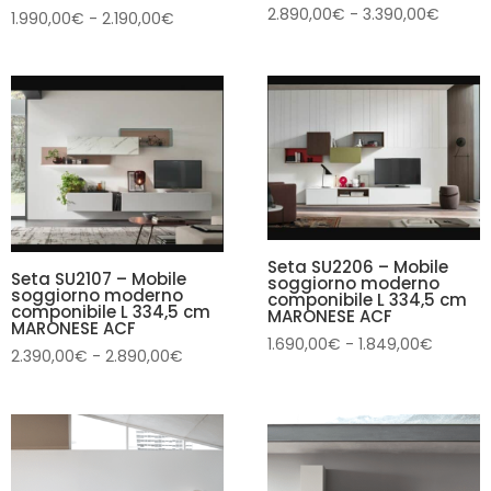
Fascia
2.890,00
€
-
3.390,00
€
Fascia
1.990,00
€
-
2.190,00
€
di
di
prezzo
prezzo:
da
da
2.890,
1.990,00€
a
a
3.390,
2.190,00€
Seta SU2206 – Mobile
Seta SU2107 – Mobile
soggiorno moderno
soggiorno moderno
componibile L 334,5 cm
componibile L 334,5 cm
MARONESE ACF
MARONESE ACF
Fascia
1.690,00
€
-
1.849,00
€
Fascia
2.390,00
€
-
2.890,00
€
di
di
prezzo:
prezzo:
da
da
1.690,0
2.390,00€
a
a