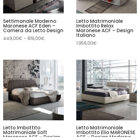
Settimanale Moderno
Letto Matrimoniale
Maronese ACF Eden –
Imbottito Relax
Camera da Letto Design
Maronese ACF – Design
Italiano
Fascia
449,00
€
-
819,00
€
1.959,00
€
di
prezzo:
da
449,00€
a
819,00€
Letto Imbottito
Letto Matrimoniale
Matrimoniale Soft
Imbottito Elio MARONESE
Maronese ACF – Design
ACF – Design Moderno