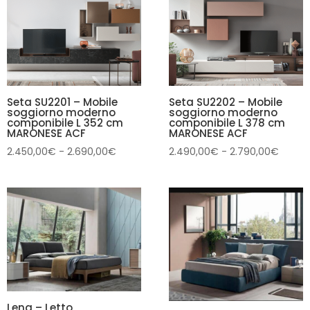
1.849,0
2.890,00€
Seta SU2201 – Mobile
Seta SU2202 – Mobile
soggiorno moderno
soggiorno moderno
componibile L 352 cm
componibile L 378 cm
MARONESE ACF
MARONESE ACF
Fascia
Fascia
2.450,00
€
-
2.690,00
€
2.490,00
€
-
2.790,00
€
di
di
prezzo:
prezzo
da
da
2.450,00€
2.490
a
a
2.690,00€
2.790
Lena – Letto