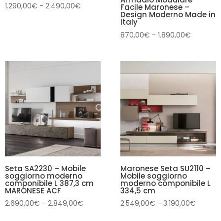
Fascia
1.290,00
€
-
2.490,00
€
Facile Maronese –
Design Moderno Made in
di
Italy
prezzo:
Fascia
870,00
€
-
1.890,00
€
da
di
1.290,00€
prezzo:
a
da
2.490,00€
870,00€
a
1.890,00
Seta SA2230 – Mobile
Maronese Seta SU2110 –
soggiorno moderno
Mobile soggiorno
componibile L 387,3 cm
moderno componibile L
MARONESE ACF
334,5 cm
Fascia
Fascia
2.690,00
€
-
2.849,00
€
2.549,00
€
-
3.190,00
€
di
di