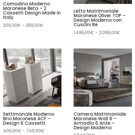
Comodino Moderno
Maronese Beta – 2
Letto Matrimoniale
Cassetti Design Made in
Maronese Oliver TOP –
Italy
Design Moderno con
Cuscini Re
Fascia
209,00
€
-
289,00
€
di
Fascia
1.499,00
€
-
2.099,00
€
prezzo:
di
da
prezzo:
209,00€
da
a
1.499,
289,00€
a
2.099,
Settimanale Moderno
Camera Matrimoniale
Brio Maronese ACF –
Maronese Wall 6 –
Design 6 Cassetti
Armadio 6 Ante –
Design Moderno
Fascia
409,00
€
-
749,00
€