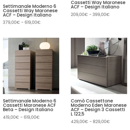
Cassetti Way Maronese
Settimanale Moderno 6
ACF – Design Italiano
Cassetti Way Maronese
Fascia
209,00
€
-
399,00
€
ACF – Design Italiano
di
Fascia
379,00
€
-
619,00
€
prezzo:
di
da
prezzo:
209,00€
da
a
379,00€
399,00€
a
619,00€
Settimanale Moderno 6
Comò Cassettone
Cassetti Maronese ACF
Moderno Eden Maronese
Beta – Design Italiano
ACF – Design 3 Cassetti
L 122,5
Fascia
419,00
€
-
619,00
€
Fascia
429,00
€
-
829,00
€
di
di