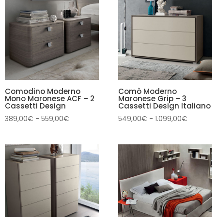
699,00€
649,00€
a
a
1.099,00€
999,00€
Comodino Moderno
Comò Moderno
Mono Maronese ACF – 2
Maronese Grip – 3
Cassetti Design
Cassetti Design Italiano
Fascia
Fascia
389,00
€
-
559,00
€
549,00
€
-
1.099,00
€
di
di
prezzo:
prezzo:
da
da
389,00€
549,00€
a
a
559,00€
1.099,00