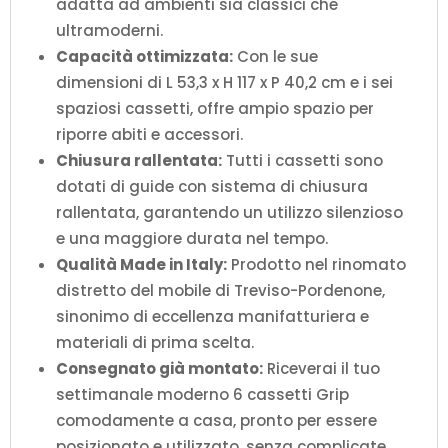
adatta ad ambienti sia classici che
ultramoderni.
Capacità ottimizzata:
Con le sue
dimensioni di L 53,3 x H 117 x P 40,2 cm e i sei
spaziosi cassetti, offre ampio spazio per
riporre abiti e accessori.
Chiusura rallentata:
Tutti i cassetti sono
dotati di guide con sistema di chiusura
rallentata, garantendo un utilizzo silenzioso
e una maggiore durata nel tempo.
Qualità Made in Italy:
Prodotto nel rinomato
distretto del mobile di Treviso-Pordenone,
sinonimo di eccellenza manifatturiera e
materiali di prima scelta.
Consegnato già montato:
Riceverai il tuo
settimanale moderno 6 cassetti Grip
comodamente a casa, pronto per essere
posizionato e utilizzato, senza complicate