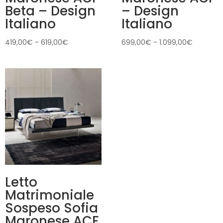
Beta – Design
– Design
Italiano
Italiano
Fascia
Fascia
419,00
€
-
619,00
€
699,00
€
-
1.099,00
€
di
di
prezzo:
prezzo:
da
da
419,00€
699,00€
a
a
619,00€
1.099,00
Letto
Matrimoniale
Sospeso Sofia
Maronese ACF