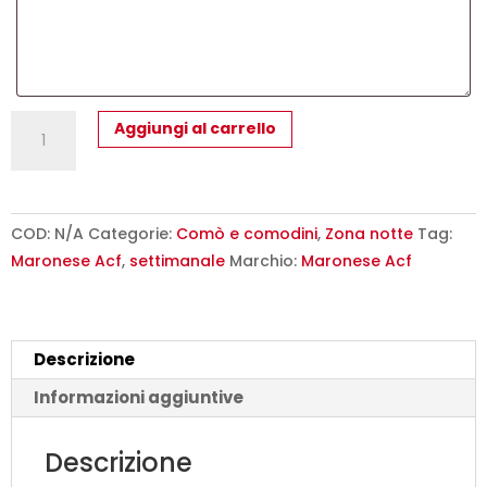
Settimanale
Aggiungi al carrello
Moderno
6
Cassetti
Grip
COD:
N/A
Categorie:
Comò e comodini
,
Zona notte
Tag:
Maronese
Maronese Acf
,
settimanale
Marchio:
Maronese Acf
ACF
-
Design
Descrizione
Italiano
quantità
Informazioni aggiuntive
Descrizione