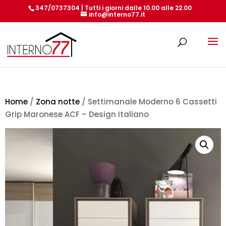
347/0737304 | Tutti i giorni dalle 10.00 alle 22.00
info@interno77.it
Products
search
Home
/
Zona notte
/ Settimanale Moderno 6 Cassetti
Grip Maronese ACF – Design Italiano