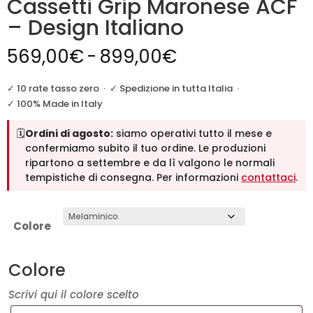
Cassetti Grip Maronese ACF
– Design Italiano
Fascia
569,00
€
-
899,00
€
di
prezzo:
✓ 10 rate tasso zero
·
✓ Spedizione in tutta Italia
·
da
✓ 100% Made in Italy
569,00€
🗓️
Ordini di agosto:
siamo operativi tutto il mese e
a
confermiamo subito il tuo ordine. Le produzioni
899,00€
ripartono a settembre e da lì valgono le normali
tempistiche di consegna. Per informazioni
contattaci
.
Colore
Colore
Scrivi qui il colore scelto