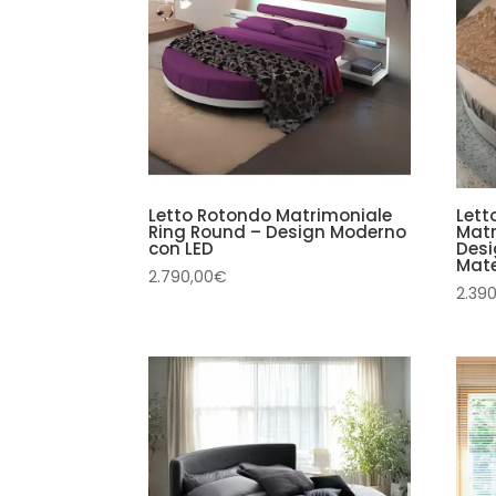
Letto Rotondo Matrimoniale
Lett
Ring Round – Design Moderno
Matr
con LED
Desi
Mat
2.790,00
€
2.39