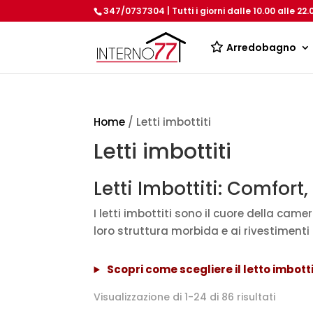
347/0737304 | Tutti i giorni dalle 10.00 alle 22.
Arredobagno
Home
/ Letti imbottiti
Letti imbottiti
Letti Imbottiti: Comfort,
I letti imbottiti sono il cuore della cam
loro struttura morbida e ai rivestimenti
Scopri come scegliere il letto imbott
Popolar
Visualizzazione di 1-24 di 86 risultati