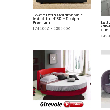
Tower: Letto Matrimoniale
Imbottito H.130 – Design
Lett
Premium
Oliv
Fascia
1.749,00
€
-
2.399,00
€
con 
di
1.499
prezzo:
da
1.749,00€
a
2.399,00€