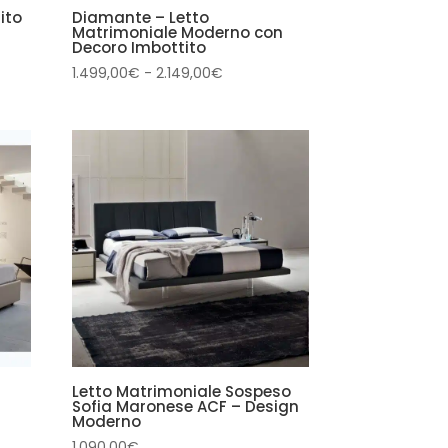
ito
Diamante – Letto
Matrimoniale Moderno con
Decoro Imbottito
Fascia
1.499,00
€
-
2.149,00
€
di
prezzo:
da
00€
1.499,00€
a
00€
2.149,00€
Letto Matrimoniale Sospeso
Sofia Maronese ACF – Design
Moderno
1.090,00
€