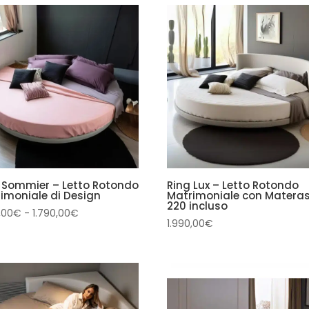
 Sommier – Letto Rotondo
Ring Lux – Letto Rotondo
imoniale di Design
Matrimoniale con Matera
220 incluso
Fascia
,00
€
-
1.790,00
€
1.990,00
€
di
prezzo:
da
1.090,00€
a
1.790,00€