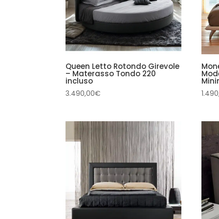
Queen Letto Rotondo Girevole
Mone
– Materasso Tondo 220
Mode
incluso
Mini
3.490,00
€
1.490