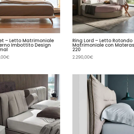
t – Letto Matrimoniale
Ring Lord – Letto Rotondo
rno Imbottito Design
Matrimoniale con Matera
mal
220
,00
€
2.290,00
€