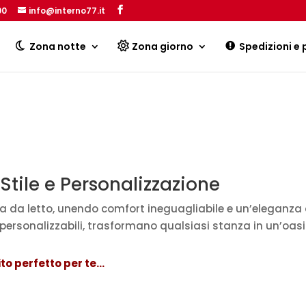
00
info@interno77.it
Products
search
Zona notte
Zona giorno
Spedizioni e
 Stile e Personalizzazione
era da letto, unendo comfort ineguagliabile e un’eleganza c
 personalizzabili, trasformano qualsiasi stanza in un’oasi 
ito perfetto per te…
ità