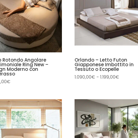
o Rotondo Angolare
Orlando – Letto Futon
imoniale Ring New –
Giapponese Imbottito in
gn Moderno con
Tessuto o Ecopelle
erasso
Fascia
1.090,00
€
-
1.199,00
€
0,00
€
di
prezzo:
da
1.090,00
a
1.199,00