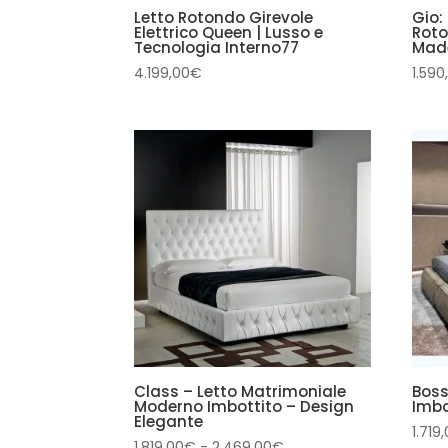
Letto Rotondo Girevole
Gio:
Elettrico Queen | Lusso e
Roto
Tecnologia Interno77
Made
4.199,00
€
1.590
Class – Letto Matrimoniale
Boss
Moderno Imbottito – Design
Imbo
Elegante
1.719
Fascia
1.819,00
€
-
2.469,00
€