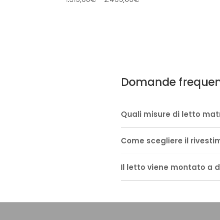
di
prezzo:
da
1.819,00€
a
2.469,00€
Domande frequen
Quali misure di letto mat
Come scegliere il rivesti
Il letto viene montato a 