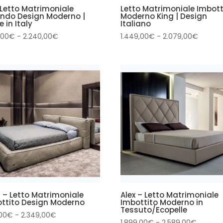
 Letto Matrimoniale
Letto Matrimoniale Imbott
ndo Design Moderno |
Moderno King | Design
 in Italy
Italiano
Fascia
Fascia
,00
€
-
2.240,00
€
1.449,00
€
-
2.079,00
€
di
di
prezzo:
prezzo:
da
da
1.590,00€
1.449,
a
a
2.240,00€
2.079,
 – Letto Matrimoniale
Alex – Letto Matrimoniale
ttito Design Moderno
Imbottito Moderno in
Tessuto/Ecopelle
Fascia
,00
€
-
2.349,00
€
Fascia
1.899,00
€
-
2.589,00
€