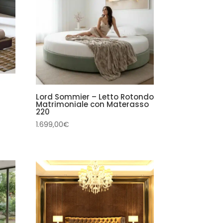
Lord Sommier – Letto Rotondo
Matrimoniale con Materasso
220
1.699,00
€
€
€