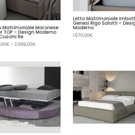
Letto Matrimoniale Imbott
Genesi Rigo Salotti – Desi
o Matrimoniale Maronese
Moderno
er TOP – Design Moderno
1.670,00
€
Cuscini Re
Fascia
,00
€
-
2.099,00
€
di
prezzo:
da
1.499,00€
a
2.099,00€