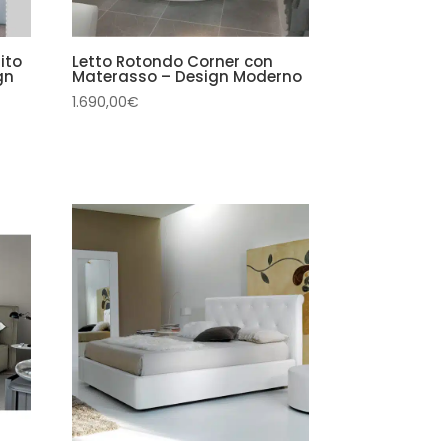
ito
Letto Rotondo Corner con
gn
Materasso – Design Moderno
1.690,00
€