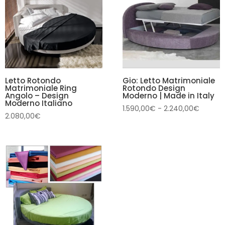
Letto Rotondo
Gio: Letto Matrimoniale
Matrimoniale Ring
Rotondo Design
Angolo – Design
Moderno | Made in Italy
Moderno Italiano
Fascia
1.590,00
€
-
2.240,00
€
2.080,00
€
di
prezzo:
da
1.590,0
a
2.240,