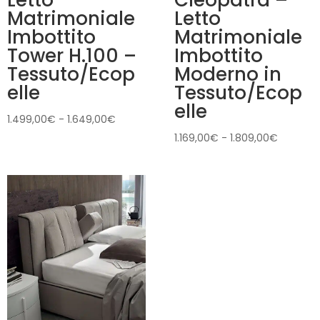
Matrimoniale
Letto
Imbottito
Matrimoniale
Tower H.100 –
Imbottito
Tessuto/Ecop
Moderno in
elle
Tessuto/Ecop
elle
Fascia
1.499,00
€
-
1.649,00
€
di
Fascia
1.169,00
€
-
1.809,00
€
prezzo:
di
da
prezzo:
1.499,00€
da
a
1.169,00
1.649,00€
a
1.809,00