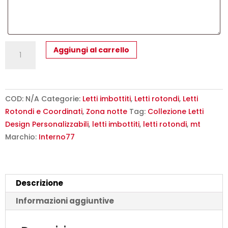
Ring
Aggiungi al carrello
Lord
-
Letto
Rotondo
COD:
N/A
Categorie:
Letti imbottiti
,
Letti rotondi
,
Letti
Matrimoniale
Rotondi e Coordinati
,
Zona notte
Tag:
Collezione Letti
con
Design Personalizzabili
,
letti imbottiti
,
letti rotondi
,
mt
Materasso
Marchio:
Interno77
220
quantità
Descrizione
Informazioni aggiuntive