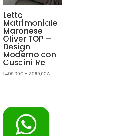
Letto
Matrimoniale
Maronese
Oliver TOP –
Design
Moderno con
Cuscini Re
Fascia
1.499,00
€
-
2.099,00
€
di
prezzo:
da
1.499,00€
a
2.099,00€