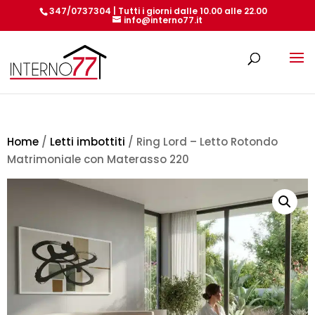
347/0737304 | Tutti i giorni dalle 10.00 alle 22.00
info@interno77.it
Products
search
Home
/
Letti imbottiti
/ Ring Lord – Letto Rotondo
Matrimoniale con Materasso 220