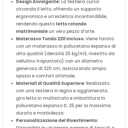
Design Avvolgente:
La testiera curva
circonda il letto, offrendo un supporto
ergonomico e un’estetica inconfondibile,
rendendo questo
letto rotondo
matrimoniale
un vero pezzo d’arte.
Materasso Tondo 220 Incluso:
Viene fornito
con un materasso in poliuretano espanso di
alta qualità (densità 25 kg/m3, rivestito da
vellutino trapuntato) con un diametro
generoso di 220 cm, assicurando ampio
spazio e comfort ottimale.
Materiali di Qualità Superiore:
Realizzato
con una testiera in legno e agglomerato,
giro letto in multistrato e imbottitura in
poliuretano espanso D. 25 per la massima
durata e morbidezza.
Personalizzazione del Rivestimento:
Disponibile in un’ampia gamma di tessuti o