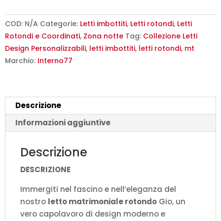
Rotondo
Design
COD:
N/A
Categorie:
Letti imbottiti
,
Letti rotondi
,
Letti
Moderno
Rotondi e Coordinati
,
Zona notte
Tag:
Collezione Letti
|
Design Personalizzabili
,
letti imbottiti
,
letti rotondi
,
mt
Made
Marchio:
Interno77
in
Italy
quantità
Descrizione
Informazioni aggiuntive
Descrizione
DESCRIZIONE
Immergiti nel fascino e nell’eleganza del
nostro
letto matrimoniale rotondo
Gio, un
vero capolavoro di design moderno e