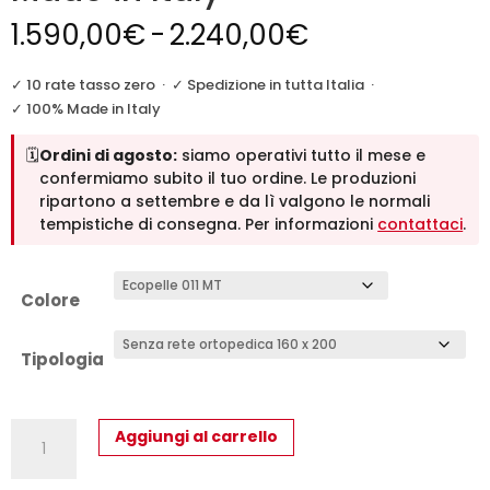
Fascia
1.590,00
€
-
2.240,00
€
di
prezzo:
✓ 10 rate tasso zero
·
✓ Spedizione in tutta Italia
·
da
✓ 100% Made in Italy
1.590,00€
🗓️
Ordini di agosto:
siamo operativi tutto il mese e
a
confermiamo subito il tuo ordine. Le produzioni
2.240,00€
ripartono a settembre e da lì valgono le normali
tempistiche di consegna. Per informazioni
contattaci
.
Colore
Tipologia
Gio:
Aggiungi al carrello
Letto
Matrimoniale