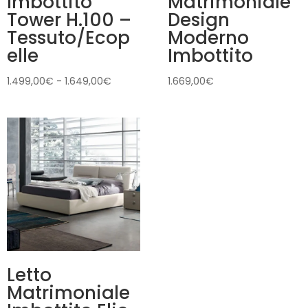
Imbottito
Matrimoniale
Tower H.100 –
Design
Tessuto/Ecop
Moderno
elle
Imbottito
Fascia
1.499,00
€
-
1.649,00
€
1.669,00
€
di
prezzo:
da
1.499,00€
a
1.649,00€
Letto
Matrimoniale