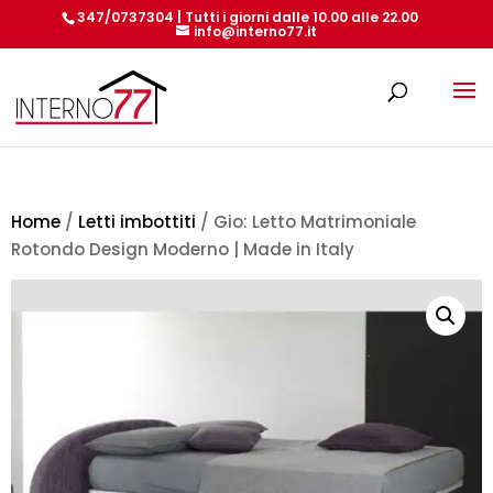
347/0737304 | Tutti i giorni dalle 10.00 alle 22.00
info@interno77.it
Products
search
Home
/
Letti imbottiti
/ Gio: Letto Matrimoniale
Rotondo Design Moderno | Made in Italy