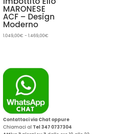
Imbottito Elio
MARONESE
ACF – Design
Moderno
Fascia
1.049,00
€
-
1.469,00
€
di
prezzo:
da
1.049,00€
a
1.469,00€
Contattaci via Chat oppure
Chiamaci al
Tel 347 0737304