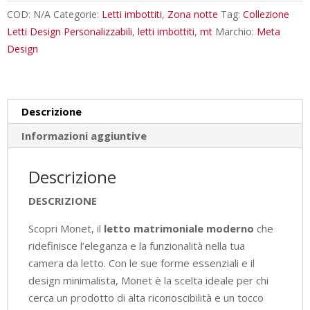
Moderno
COD:
N/A
Categorie:
Letti imbottiti
,
Zona notte
Tag:
Collezione
Imbottito
Letti Design Personalizzabili
,
letti imbottiti
,
mt
Marchio:
Meta
Design
Design
Minimal
quantità
Descrizione
Informazioni aggiuntive
Descrizione
DESCRIZIONE
Scopri Monet, il
letto matrimoniale moderno
che
ridefinisce l’eleganza e la funzionalità nella tua
camera da letto. Con le sue forme essenziali e il
design minimalista, Monet è la scelta ideale per chi
cerca un prodotto di alta riconoscibilità e un tocco