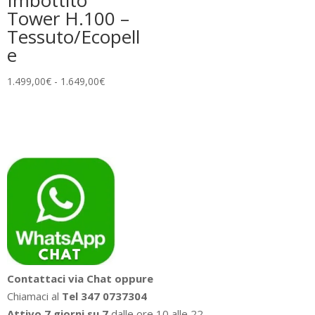
Imbottito
Tower H.100 –
Tessuto/Ecopell
e
Fascia
1.499,00
€
-
1.649,00
€
di
prezzo:
da
1.499,00€
a
1.649,00€
Contattaci via Chat oppure
Chiamaci al
Tel 347 0737304
Attivo 7 giorni su 7
dalle ore 10 alle 22