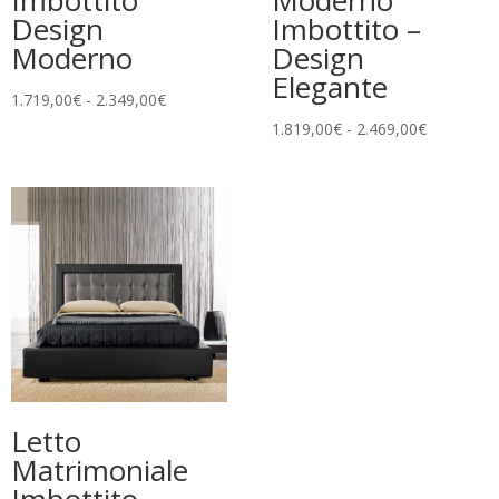
Imbottito
Moderno
Design
Imbottito –
Moderno
Design
Elegante
Fascia
1.719,00
€
-
2.349,00
€
di
Fascia
1.819,00
€
-
2.469,00
€
prezzo:
di
da
prezzo:
1.719,00€
da
a
1.819,00€
2.349,00€
a
2.469,00€
Letto
Matrimoniale