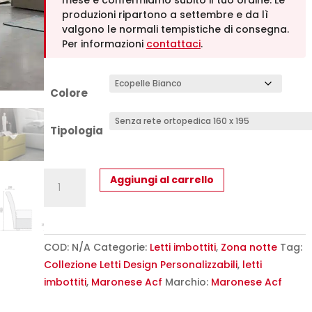
mese e confermiamo subito il tuo ordine. Le
1.469,00
produzioni ripartono a settembre e da lì
valgono le normali tempistiche di consegna.
Per informazioni
contattaci
.
Colore
Tipologia
Letto
Aggiungi al carrello
Matrimoniale
Imbottito
Elio
MARONESE
COD:
N/A
Categorie:
Letti imbottiti
,
Zona notte
Tag:
ACF
Collezione Letti Design Personalizzabili
,
letti
-
imbottiti
,
Maronese Acf
Marchio:
Maronese Acf
Design