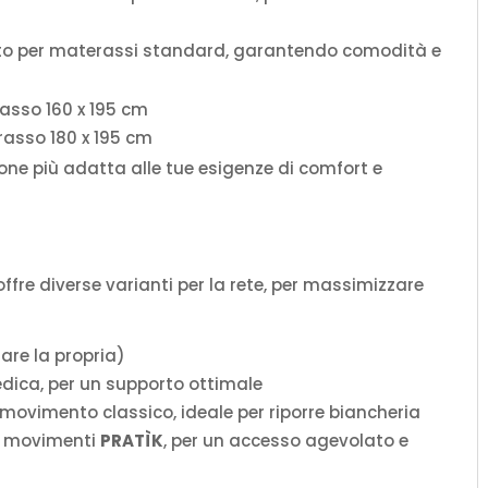
o per materassi standard, garantendo comodità e
rasso 160 x 195 cm
rasso 180 x 195 cm
one più adatta alle tue esigenze di comfort e
offre diverse varianti per la rete, per massimizzare
zare la propria)
edica, per un supporto ottimale
1 movimento classico, ideale per riporre biancheria
 2 movimenti
PRATÌK
, per un accesso agevolato e