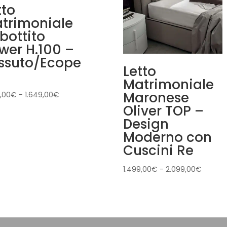
tto
trimoniale
bottito
wer H.100 –
ssuto/Ecope
Letto
Matrimoniale
Maronese
Fascia
,00
€
-
1.649,00
€
di
Oliver TOP –
prezzo:
Design
da
Moderno con
1.499,00€
Cuscini Re
a
1.649,00€
Fascia
1.499,00
€
-
2.099,00
€
di
prezzo:
da
1.499,
a