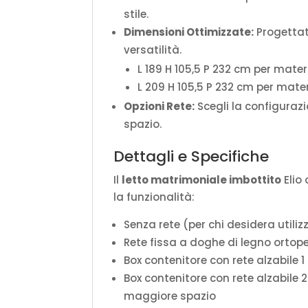
stile.
Dimensioni Ottimizzate:
Progettat
versatilità.
L 189 H 105,5 P 232 cm per mate
L 209 H 105,5 P 232 cm per mate
Opzioni Rete:
Scegli la configurazi
spazio.
Dettagli e Specifiche
Il
letto matrimoniale imbottito
Elio 
la funzionalità:
Senza rete (per chi desidera utiliz
Rete fissa a doghe di legno ortop
Box contenitore con rete alzabile 
Box contenitore con rete alzabile
maggiore spazio