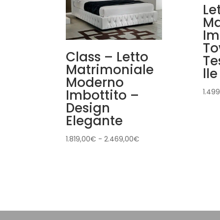
Le
Ma
Im
To
Class – Letto
Te
Matrimoniale
lle
Moderno
Imbottito –
1.499
Design
Elegante
Fascia
1.819,00
€
-
2.469,00
€
di
prezzo:
da
1.819,00€
a
2.469,00€