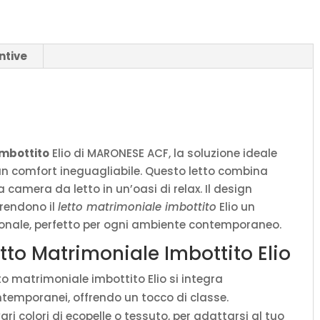
Moderno
quantità
ntive
imbottito
Elio di MARONESE ACF, la soluzione ideale
un comfort ineguagliabile. Questo letto combina
a camera da letto in un’oasi di relax. Il design
 rendono il
letto matrimoniale imbottito
Elio un
ionale, perfetto per ogni ambiente contemporaneo.
etto Matrimoniale Imbottito Elio
tto matrimoniale imbottito Elio si integra
temporanei, offrendo un tocco di classe.
ari colori di ecopelle o tessuto, per adattarsi al tuo