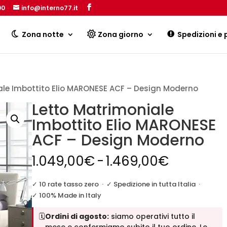
00
info@interno77.it
Products
search
Zona notte
Zona giorno
Spedizioni e
ale Imbottito Elio MARONESE ACF – Design Moderno
Letto Matrimoniale
Imbottito Elio MARONESE
ACF – Design Moderno
Fascia
1.049,00
€
-
1.469,00
€
di
prezzo:
✓ 10 rate tasso zero
·
✓ Spedizione in tutta Italia
·
da
✓ 100% Made in Italy
1.049,00
🗓️
Ordini di agosto:
siamo operativi tutto il
a