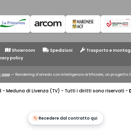
2.099,
Showroom
Spedizioni
Trasporto e montag
vacy policy
.app
— Rendering d’arredo con intelligenza artificiale, un progett
 Meduna di Livenza (TV) - Tutti i diritti sono riservati -
Recedere dal contratto qui