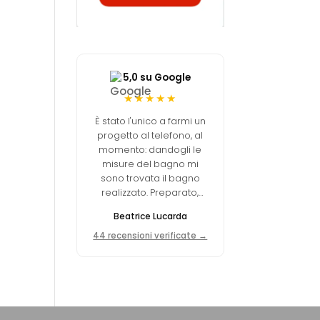
5,0 su Google
★★★★★
È stato l'unico a farmi un
progetto al telefono, al
momento: dandogli le
misure del bagno mi
sono trovata il bagno
realizzato. Preparato,
professionale, prezzo
Beatrice Lucarda
molto concorrenziale.
44 recensioni verificate →
00€