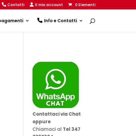
Contatti
Il mio account
0 Elementi
 pagamenti
Info e Contatti
Contattaci via Chat
oppure
€
Chiamaci al
Tel 347