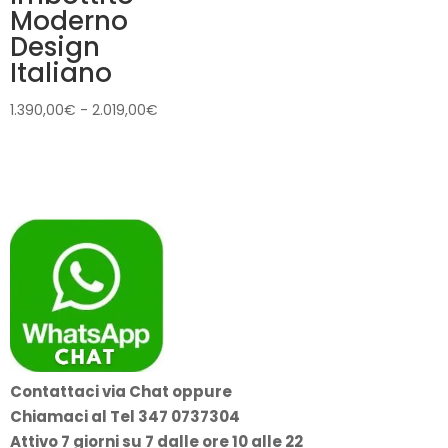
Moderno
Design
Italiano
Fascia
1.390,00
€
-
2.019,00
€
di
prezzo:
da
1.390,00€
a
2.019,00€
Contattaci via Chat oppure
Chiamaci al
Tel 347 0737304
Attivo 7 giorni su 7
dalle ore 10 alle 22