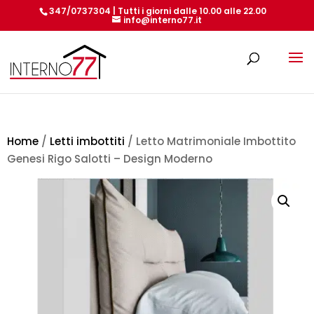
347/0737304 | Tutti i giorni dalle 10.00 alle 22.00
info@interno77.it
Products
search
Home
/
Letti imbottiti
/ Letto Matrimoniale Imbottito
Genesi Rigo Salotti – Design Moderno