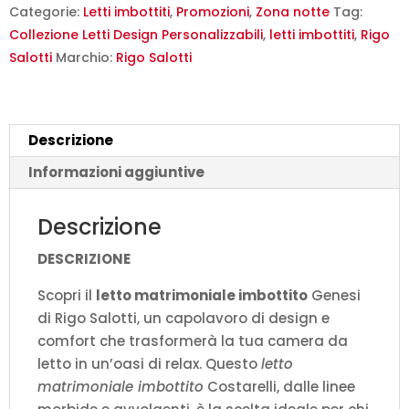
Rigo
Categorie:
Letti imbottiti
,
Promozioni
,
Zona notte
Tag:
Salotti
Collezione Letti Design Personalizzabili
,
letti imbottiti
,
Rigo
-
Salotti
Marchio:
Rigo Salotti
Design
Moderno
quantità
Descrizione
Informazioni aggiuntive
Descrizione
DESCRIZIONE
Scopri il
letto matrimoniale imbottito
Genesi
di Rigo Salotti, un capolavoro di design e
comfort che trasformerà la tua camera da
letto in un’oasi di relax. Questo
letto
matrimoniale imbottito
Costarelli, dalle linee