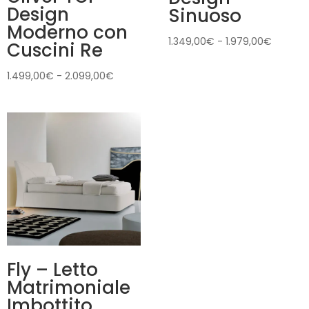
Design
Sinuoso
Moderno con
Fascia
1.349,00
€
-
1.979,00
€
Cuscini Re
di
prezzo:
Fascia
1.499,00
€
-
2.099,00
€
da
di
1.349,0
prezzo:
a
da
1.979,0
1.499,00€
a
2.099,00€
Fly – Letto
Matrimoniale
Imbottito