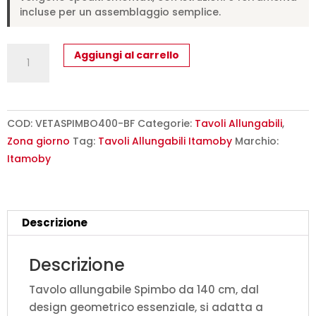
incluse per un assemblaggio semplice.
Tavolo
Aggiungi al carrello
allungabile
140/400x90
cm
Spimbo
COD:
VETASPIMBO400-BF
Categorie:
Tavoli Allungabili
,
bianco
Zona giorno
Tag:
Tavoli Allungabili Itamoby
Marchio:
frassino
Itamoby
quantità
Descrizione
Descrizione
Tavolo allungabile Spimbo da 140 cm, dal
design geometrico essenziale, si adatta a