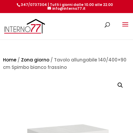
347/0737304 | Tutti i giorni dalle 10.00 alle 22.00
info@interno77.it
Products
search
Home
/
Zona giorno
/ Tavolo allungabile 140/400×90
cm Spimbo bianco frassino