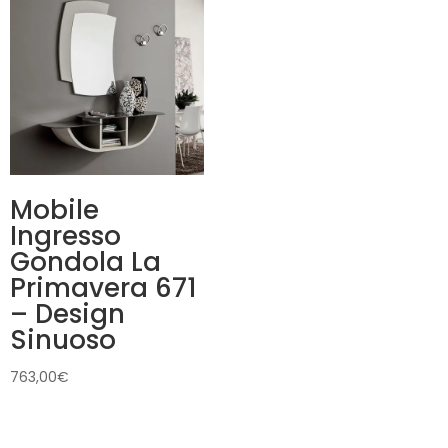
a
1.139,00€
459,00€
a
1.589,00€
Mobile
Ingresso
Gondola La
Primavera 671
– Design
Sinuoso
763,00
€