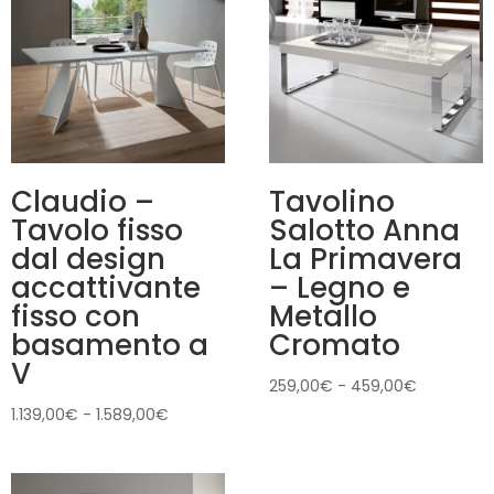
Claudio –
Tavolino
Tavolo fisso
Salotto Anna
dal design
La Primavera
accattivante
– Legno e
fisso con
Metallo
basamento a
Cromato
V
Fascia
259,00
€
-
459,00
€
di
Fascia
1.139,00
€
-
1.589,00
€
prezzo:
di
da
prezzo:
259,00€
da