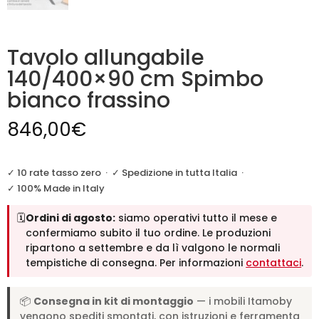
Tavolo allungabile
140/400×90 cm Spimbo
bianco frassino
846,00
€
✓ 10 rate tasso zero
·
✓ Spedizione in tutta Italia
·
✓ 100% Made in Italy
🗓️
Ordini di agosto:
siamo operativi tutto il mese e
confermiamo subito il tuo ordine. Le produzioni
ripartono a settembre e da lì valgono le normali
tempistiche di consegna. Per informazioni
contattaci
.
📦
Consegna in kit di montaggio
— i mobili Itamoby
vengono spediti smontati, con istruzioni e ferramenta