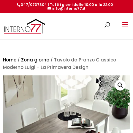
347/0737304 | Tutti i giorni dalle 10.00 alle 22.00
info@interno77.it
Products
search
Home
/
Zona giorno
/ Tavolo da Pranzo Classico
Moderno Luigi – La Primavera Design