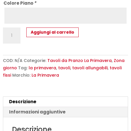
Colore Piano
*
Tavolo
Aggiungi al carrello
da
Pranzo
Classico
Moderno
COD:
N/A
Categorie:
Tavoli da Pranzo La Primavera
,
Zona
Luigi
giorno
Tag:
la primavera
,
tavoli
,
tavoli allungabili
,
tavoli
-
fissi
Marchio:
La Primavera
La
Primavera
Design
Descrizione
quantità
Informazioni aggiuntive
Descrizione