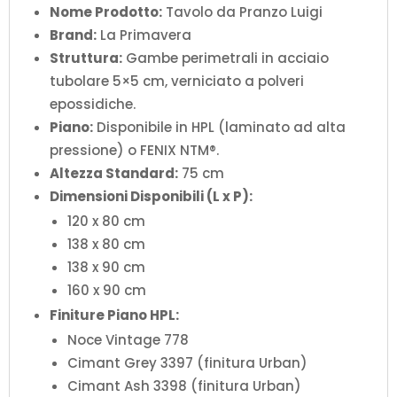
Nome Prodotto:
Tavolo da Pranzo Luigi
Brand:
La Primavera
Struttura:
Gambe perimetrali in acciaio
tubolare 5×5 cm, verniciato a polveri
epossidiche.
Piano:
Disponibile in HPL (laminato ad alta
pressione) o FENIX NTM®.
Altezza Standard:
75 cm
Dimensioni Disponibili (L x P):
120 x 80 cm
138 x 80 cm
138 x 90 cm
160 x 90 cm
Finiture Piano HPL:
Noce Vintage 778
Cimant Grey 3397 (finitura Urban)
Cimant Ash 3398 (finitura Urban)