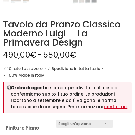
Tavolo da Pranzo Classico
Moderno Luigi – La
Primavera Design
Fascia
490,00
€
-
580,00
€
di
prezzo:
✓ 10 rate tasso zero
·
✓ Spedizione in tutta Italia
·
da
✓ 100% Made in Italy
490,00€
🗓️
Ordini di agosto:
siamo operativi tutto il mese e
a
confermiamo subito il tuo ordine. Le produzioni
580,00€
ripartono a settembre e da lì valgono le normali
tempistiche di consegna. Per informazioni
contattaci
.
Finiture Piano