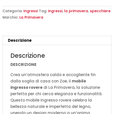
Zoe
La
Categoria:
Ingressi
Tag:
ingressi
,
la primavera
,
specchiere
Primavera
Marchio:
La Primavera
-
Design
Naturale
Descrizione
Made
in
Descrizione
Ital
quantità
DESCRIZIONE
Crea un’atmosfera calda e accogliente fin
dalla soglia di casa con Zoe, il
mobile
ingresso rovere
di La Primavera, la soluzione
perfetta per chi cerca eleganza e funzionalità.
Questo mobile ingresso rovere celebra la
bellezza naturale e imperfetta del legno,
unendo un design moderno a un’anima