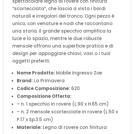
spettacolare legno di rovere con finitura
“scortecciata”, che lascia a vista i bordi
naturali e irregolari del tronco. Ogni pezzo è
unico, con venature e nodi che raccontano
una storia. Il grande specchio amplifica la
luce e lo spazio, mentre le due robuste
mensole offrono una superficie pratica e di
design per appoggiare chiavi, vasi o i tuoi
oggetti preferiti.
Nome Prodotto:
Mobile Ingresso Zoe
Brand:
La Primavera
Codice Composizione:
620
Composizione Offerta:
– n. 1 specchio in rovere (L.90 x H.65 cm)
– n. 2 mensole scortecciate in rovere (L.50 x
P.17 x Sp.3.5 cm)
Materiale:
Legno di rovere con finitura