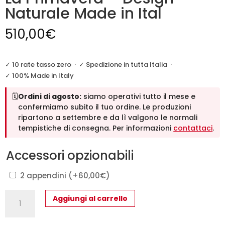
Naturale Made in Ital
510,00
€
✓ 10 rate tasso zero
·
✓ Spedizione in tutta Italia
·
✓ 100% Made in Italy
🗓️
Ordini di agosto:
siamo operativi tutto il mese e
confermiamo subito il tuo ordine. Le produzioni
ripartono a settembre e da lì valgono le normali
tempistiche di consegna. Per informazioni
contattaci
.
Accessori opzionabili
2 appendini
(+
60,00
€
)
Mobile
Aggiungi al carrello
Ingresso
Rovere