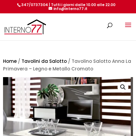
347/0737304 | Tutti i giorni dalle 10.00 alle 22.00
info@interno77.it
Products
search
Home
/
Tavolini da Salotto
/ Tavolino Salotto Anna La
Primavera – Legno e Metallo Cromato