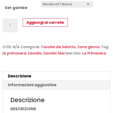
Set gambe
Tavolino
Aggiungi al carrello
Salotto
Anna
La
Primavera
COD:
N/A
Categorie:
Tavolini da Salotto
,
Zona giorno
Tag:
-
la primavera
,
tavolini
,
tavolini fissi
Marchio:
La Primavera
Legno
e
Metallo
Descrizione
Cromato
quantità
Informazioni aggiuntive
Descrizione
DESCRIZIONE