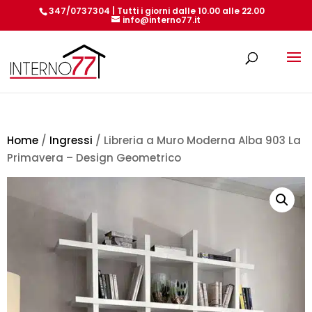
347/0737304 | Tutti i giorni dalle 10.00 alle 22.00
info@interno77.it
Products
search
Home
/
Ingressi
/ Libreria a Muro Moderna Alba 903 La
Primavera – Design Geometrico