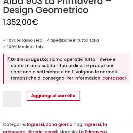
Alba 903 La Primavera –
Design Geometrico
1.352,00
€
✓ 10 rate tasso zero
·
✓ Spedizione in tutta Italia
·
✓ 100% Made in Italy
🗓️
Ordini di agosto:
siamo operativi tutto il mese e
confermiamo subito il tuo ordine. Le produzioni
ripartono a settembre e da lì valgono le normali
tempistiche di consegna. Per informazioni
contattaci
.
Libreria
Aggiungi al carrello
a
Muro
Moderna
Alba
Categorie:
Ingressi
,
Zona giorno
Tag:
ingressi
,
la
903
primavera
,
librerie
,
pensili
Marchio:
La Primavera