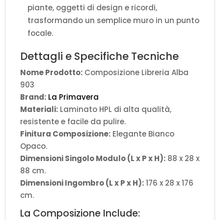
piante, oggetti di design e ricordi,
trasformando un semplice muro in un punto
focale.
Dettagli e Specifiche Tecniche
Nome Prodotto:
Composizione Libreria Alba
903
Brand:
La Primavera
Materiali:
Laminato HPL di alta qualità,
resistente e facile da pulire.
Finitura Composizione:
Elegante Bianco
Opaco.
Dimensioni Singolo Modulo (L x P x H):
88 x 28 x
88 cm.
Dimensioni Ingombro (L x P x H):
176 x 28 x 176
cm.
La Composizione Include: