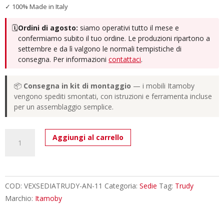
✓ 100% Made in Italy
🗓️
Ordini di agosto:
siamo operativi tutto il mese e
confermiamo subito il tuo ordine. Le produzioni ripartono a
settembre e da lì valgono le normali tempistiche di
consegna. Per informazioni
contattaci
.
📦
Consegna in kit di montaggio
— i mobili Itamoby
vengono spediti smontati, con istruzioni e ferramenta incluse
per un assemblaggio semplice.
Sedia
Aggiungi al carrello
Trudy
gambe
Antracite
cuscino
COD:
VEXSEDIATRUDY-AN-11
Categoria:
Sedie
Tag:
Trudy
grigio
Marchio:
Itamoby
11
L.52