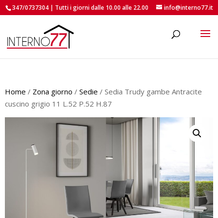
347/0737304 | Tutti i giorni dalle 10.00 alle 22.00
info@interno77.it
roducts
earch
Home
/
Zona giorno
/
Sedie
/ Sedia Trudy gambe Antracite
cuscino grigio 11 L.52 P.52 H.87