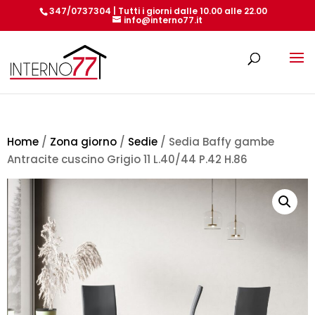
347/0737304 | Tutti i giorni dalle 10.00 alle 22.00
info@interno77.it
Products
search
Home
/
Zona giorno
/
Sedie
/ Sedia Baffy gambe
Antracite cuscino Grigio 11 L.40/44 P.42 H.86