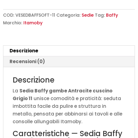
Antracite
cuscino
COD:
VESEDBAFFSOFT-11
Categoria:
Sedie
Tag:
Baffy
Grigio
Marchio:
Itamoby
11
L.40/44
P.42
Descrizione
H.86
quantità
Recensioni (0)
Descrizione
La
Sedia Baffy gambe Antracite cuscino
Grigio 11
unisce comodità e praticità: seduta
imbottita facile da pulire e struttura in
metallo, pensata per abbinarsi ai tavoli e alle
consolle allungabili Itamoby.
Caratteristiche — Sedia Baffy