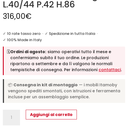
L.40/44 P.42 H.86
316,00
€
✓ 10 rate tasso zero
·
✓ Spedizione in tutta Italia
·
✓ 100% Made in Italy
🗓️
Ordini di agosto:
siamo operativi tutto il mese e
confermiamo subito il tuo ordine. Le produzioni
ripartono a settembre e da lì valgono le normali
tempistiche di consegna. Per informazioni
contattaci
.
📦
Consegna in kit di montaggio
— i mobili Itamoby
vengono spediti smontati, con istruzioni e ferramenta
incluse per un assemblaggio semplice.
Sedia
Aggiungi al carrello
Baffy
gambe