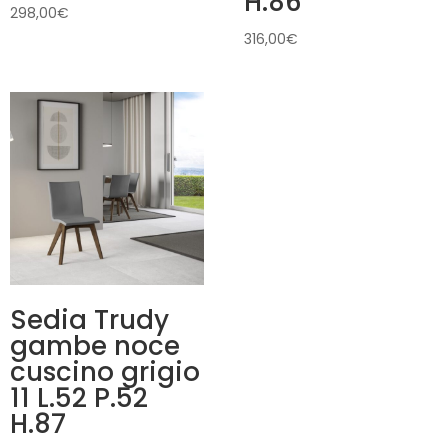
H.86
298,00
€
316,00
€
Sedia Trudy
gambe noce
cuscino grigio
11 L.52 P.52
H.87