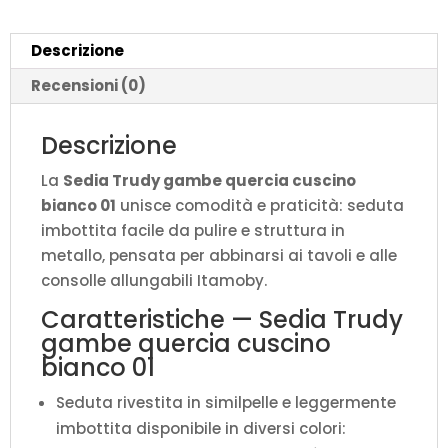
L.52
P.52
Descrizione
H.87
quantità
Recensioni (0)
Descrizione
La
Sedia Trudy gambe quercia cuscino
bianco 01
unisce comodità e praticità: seduta
imbottita facile da pulire e struttura in
metallo, pensata per abbinarsi ai tavoli e alle
consolle allungabili Itamoby.
Caratteristiche — Sedia Trudy
gambe quercia cuscino
bianco 01
Seduta rivestita in similpelle e leggermente
imbottita disponibile in diversi colori: