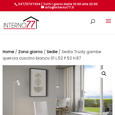
347/0737304 | Tutti i giorni dalle 10.00 alle 22.00
info@interno77.it
Products
search
Home
/
Zona giorno
/
Sedie
/ Sedia Trudy gambe
quercia cuscino bianco 01 L.52 P.52 H.87