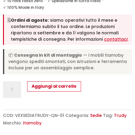
✓ 10 rate tasso zero
·
✓ Spedizione in tutta Italia
·
✓ 100% Made in Italy
🗓️
Ordini di agosto:
siamo operativi tutto il mese e
confermiamo subito il tuo ordine. Le produzioni
ripartono a settembre e da lì valgono le normali
tempistiche di consegna. Per informazioni
contattaci
.
📦
Consegna in kit di montaggio
— i mobili Itamoby
vengono spediti smontati, con istruzioni e ferramenta
incluse per un assemblaggio semplice.
Sedia
Aggiungi al carrello
Trudy
gambe
quercia
cuscino
COD:
VEXSEDIATRUDY-QN-01
Categoria:
Sedie
Tag:
Trudy
bianco
Marchio:
Itamoby
01