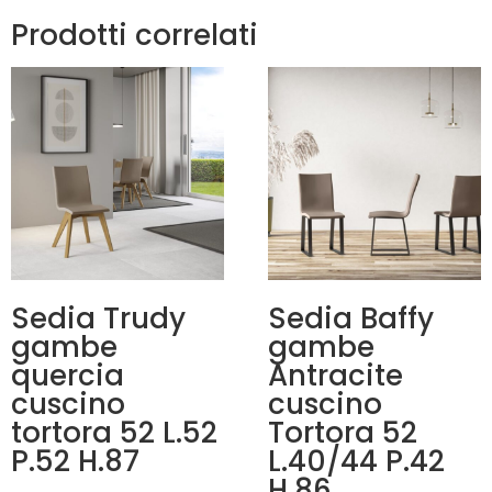
Prodotti correlati
Sedia Trudy
Sedia Baffy
gambe
gambe
quercia
Antracite
cuscino
cuscino
tortora 52 L.52
Tortora 52
P.52 H.87
L.40/44 P.42
H.86