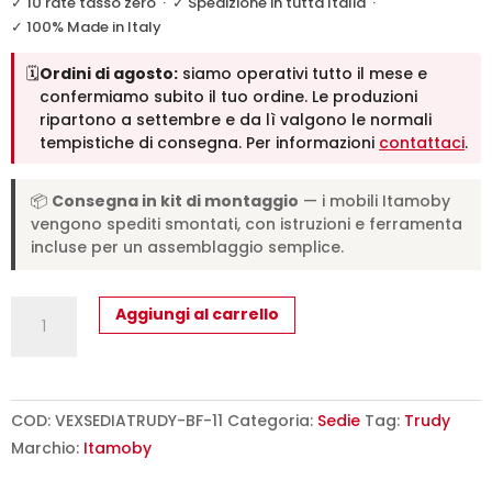
✓ 10 rate tasso zero
·
✓ Spedizione in tutta Italia
·
✓ 100% Made in Italy
🗓️
Ordini di agosto:
siamo operativi tutto il mese e
confermiamo subito il tuo ordine. Le produzioni
ripartono a settembre e da lì valgono le normali
tempistiche di consegna. Per informazioni
contattaci
.
📦
Consegna in kit di montaggio
— i mobili Itamoby
vengono spediti smontati, con istruzioni e ferramenta
incluse per un assemblaggio semplice.
Sedia
Aggiungi al carrello
Trudy
gambe
bianche
cuscino
COD:
VEXSEDIATRUDY-BF-11
Categoria:
Sedie
Tag:
Trudy
grigio
Marchio:
Itamoby
11