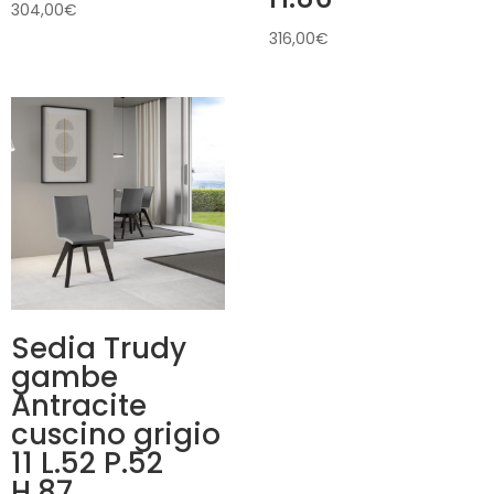
304,00
€
316,00
€
Sedia Trudy
gambe
Antracite
cuscino grigio
11 L.52 P.52
H.87