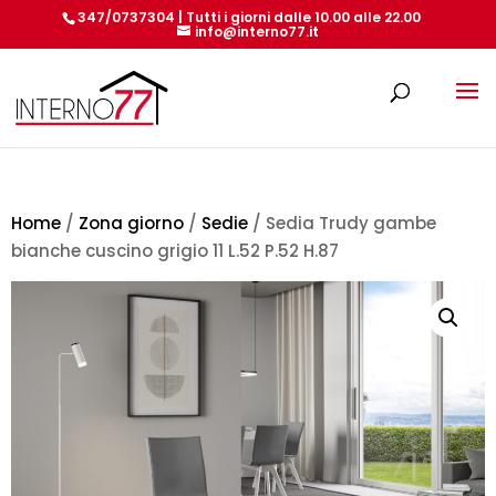
347/0737304 | Tutti i giorni dalle 10.00 alle 22.00
info@interno77.it
Products
search
Home
/
Zona giorno
/
Sedie
/ Sedia Trudy gambe
bianche cuscino grigio 11 L.52 P.52 H.87